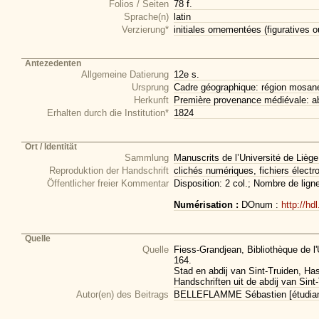
Folios / Seiten
78 f.
Sprache(n)
latin
Verzierung*
initiales ornementées (figuratives o
Antezedenten
Allgemeine Datierung
12e s.
Ursprung
Cadre géographique: région mosan
Herkunft
Première provenance médiévale: a
Erhalten durch die Institution*
1824
Ort / Identität
Sammlung
Manuscrits de l’Université de Liège
Reproduktion der Handschrift
clichés numériques, fichiers électr
Öffentlicher freier Kommentar
Disposition: 2 col.; Nombre de lign
Numérisation :
DOnum :
http://hd
Quelle
Quelle
Fiess-Grandjean, Bibliothèque de l'
164.
Stad en abdij van Sint-Truiden, Has
Handschriften uit de abdij van Sint
Autor(en) des Beitrags
BELLEFLAMME Sébastien [étudiant 