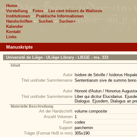
Home
Vorstellung
···
Fotos
···
Les cent trésors de Wallonie
Institutionen
···
Praktische Informationen
Handschriften
···
Suchen
···
Suchen+
Kalender
Kontakt
Links
Manuskripte
Université de Liège - ULiège Library - LIEGE - ms. 333
Inhalt
Autor
Isidore de Séville / Isidorus Hispal
Titel und/oder Sammlername
Sententiarum sive de summo bono lib
Autor
Honoré d'Autun / Honorius August
Titel und/oder Sammlername
Liber qui dicitur Elucidarius. Ejusd
Dialogus. Ejusdem, Dialogus an pres
Materielle Beschreibung
Art der Handschrift
volume composite
Anzahl Volumen
1
Form
codex
Support
parchemin
Träger (Format HxB in mm)
305x190