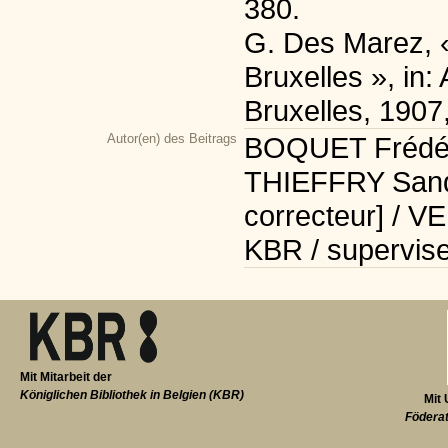
380.
G. Des Marez, « 
Bruxelles », in:
Bruxelles, 1907
Autor(en) des Beitrags
BOQUET Frédéric
THIEFFRY Sandr
correcteur] / V
KBR / supervise
Mit Mitarbeit der
Königlichen Bibliothek in Belgien (KBR)
Mit 
Föderat