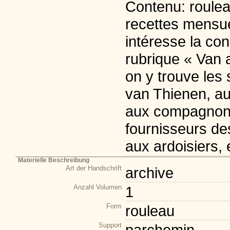
Contenu: rouleau
recettes mensuel
intéresse la cons
rubrique « Van 
on y trouve les 
van Thienen, au
aux compagnons,
fournisseurs des
aux ardoisiers, 
Materielle Beschreibung
Art der Handschrift
archive
Anzahl Volumen
1
Form
rouleau
Support
parchemin