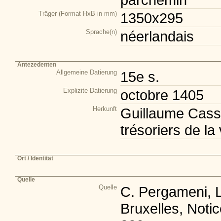
Träger (Format HxB in mm)
1350x295
Sprache(n)
néerlandais
Antezedenten
Allgemeine Datierung
15e s.
Explizite Datierung
octobre 1405
Herkunft
Guillaume Cassar
trésoriers de la 
Ort / Identität
Quelle
Quelle
C. Pergameni, Le
Bruxelles, Notic