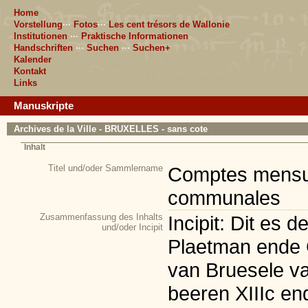
Home
Vorstellung
···
Fotos
···
Les cent trésors de Wallonie
Institutionen
···
Praktische Informationen
Handschriften
···
Suchen
···
Suchen+
Kalender
Kontakt
Links
Manuskripte
Archives de la Ville - BRUXELLES - sans cote
Inhalt
Titel und/oder Sammlername
Comptes mensue
communales
Zusammenfassung des Inhalts
Incipit: Dit es
und/oder Incipit
Plaetman ende G
van Bruesele va
beeren XIIIc en