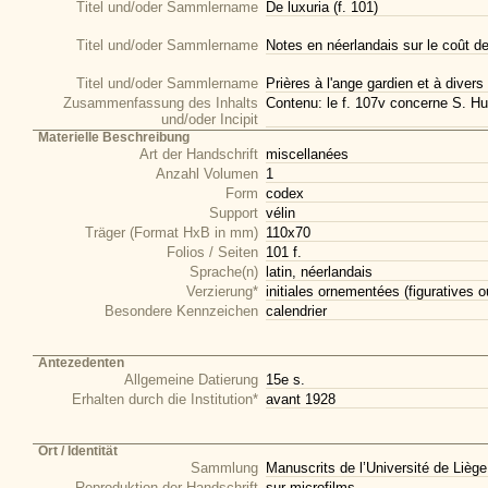
Titel und/oder Sammlername
De luxuria (f. 101)
Titel und/oder Sammlername
Notes en néerlandais sur le coût de
Titel und/oder Sammlername
Prières à l'ange gardien et à divers
Zusammenfassung des Inhalts
Contenu: le f. 107v concerne S. Hu
und/oder Incipit
Materielle Beschreibung
Art der Handschrift
miscellanées
Anzahl Volumen
1
Form
codex
Support
vélin
Träger (Format HxB in mm)
110x70
Folios / Seiten
101 f.
Sprache(n)
latin, néerlandais
Verzierung*
initiales ornementées (figuratives o
Besondere Kennzeichen
calendrier
Antezedenten
Allgemeine Datierung
15e s.
Erhalten durch die Institution*
avant 1928
Ort / Identität
Sammlung
Manuscrits de l’Université de Liège
Reproduktion der Handschrift
sur microfilms