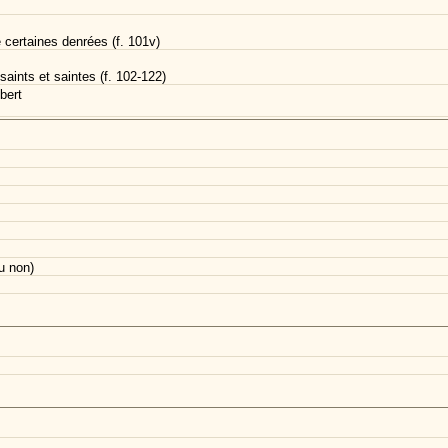
 certaines denrées (f. 101v)
 saints et saintes (f. 102-122)
bert
u non)