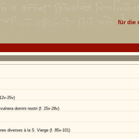
für die
 12v-25v)
vulnera domini nostri (f. 25v-28v)
res diverses à la S. Vierge (f. 85v-101)