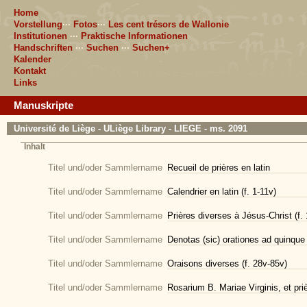
Home
Vorstellung
···
Fotos
···
Les cent trésors de Wallonie
Institutionen
···
Praktische Informationen
Handschriften
···
Suchen
···
Suchen+
Kalender
Kontakt
Links
Manuskripte
Université de Liège - ULiège Library - LIEGE - ms. 2091
Inhalt
Titel und/oder Sammlername
Recueil de prières en latin
Titel und/oder Sammlername
Calendrier en latin (f. 1-11v)
Titel und/oder Sammlername
Prières diverses à Jésus-Christ (f.
Titel und/oder Sammlername
Denotas (sic) orationes ad quinque 
Titel und/oder Sammlername
Oraisons diverses (f. 28v-85v)
Titel und/oder Sammlername
Rosarium B. Mariae Virginis, et priè