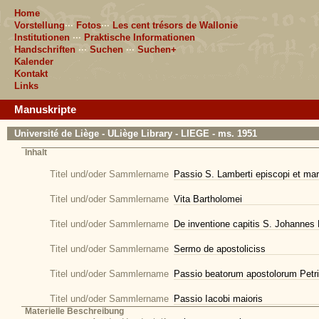
Home
Vorstellung
···
Fotos
···
Les cent trésors de Wallonie
Institutionen
···
Praktische Informationen
Handschriften
···
Suchen
···
Suchen+
Kalender
Kontakt
Links
Manuskripte
Université de Liège - ULiège Library - LIEGE - ms. 1951
Inhalt
Titel und/oder Sammlername
Passio S. Lamberti episcopi et mar
Titel und/oder Sammlername
Vita Bartholomei
Titel und/oder Sammlername
De inventione capitis S. Johannes 
Titel und/oder Sammlername
Sermo de apostoliciss
Titel und/oder Sammlername
Passio beatorum apostolorum Petri 
Titel und/oder Sammlername
Passio Iacobi maioris
Materielle Beschreibung