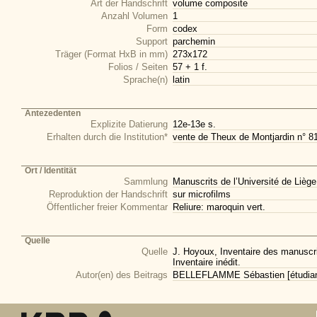
Art der Handschrift
volume composite
Anzahl Volumen
1
Form
codex
Support
parchemin
Träger (Format HxB in mm)
273x172
Folios / Seiten
57 + 1 f.
Sprache(n)
latin
Antezedenten
Explizite Datierung
12e-13e s.
Erhalten durch die Institution*
vente de Theux de Montjardin n° 8
Ort / Identität
Sammlung
Manuscrits de l’Université de Liège
Reproduktion der Handschrift
sur microfilms
Öffentlicher freier Kommentar
Reliure: maroquin vert.
Quelle
Quelle
J. Hoyoux, Inventaire des manuscrit
Inventaire inédit.
Autor(en) des Beitrags
BELLEFLAMME Sébastien [étudiant 