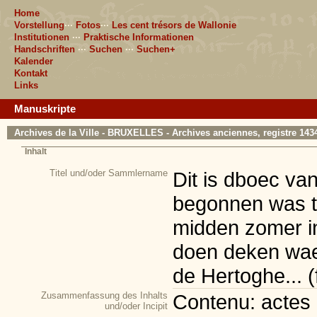
Home
Vorstellung
···
Fotos
···
Les cent trésors de Wallonie
Institutionen
···
Praktische Informationen
Handschriften
···
Suchen
···
Suchen+
Kalender
Kontakt
Links
Manuskripte
Archives de la Ville - BRUXELLES - Archives anciennes, registre 143
Inhalt
Titel und/oder Sammlername
Dit is dboec va
begonnen was to
midden zomer i
doen deken wae
de Hertoghe... (f
Zusammenfassung des Inhalts
Contenu: actes 
und/oder Incipit