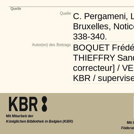
Quelle
Quelle
C. Pergameni, Le
Bruxelles, Notic
338-340.
Autor(en) des Beitrags
BOQUET Frédéric
THIEFFRY Sandr
correcteur] / V
KBR / supervise
Mit Mitarbeit der
Königlichen Bibliothek in Belgien (KBR)
Mit 
Föderat