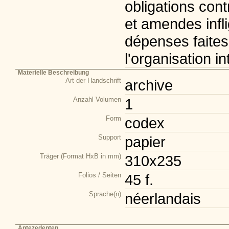
obligations cont
et amendes infli
dépenses faites
l'organisation in
Materielle Beschreibung
Art der Handschrift
archive
Anzahl Volumen
1
Form
codex
Support
papier
Träger (Format HxB in mm)
310x235
Folios / Seiten
45 f.
Sprache(n)
néerlandais
Antezedenten