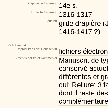
Allgemeine Datierung
14e s.
Explizite Datierung
1316-1317
Herkunft
gilde drapière (
1416-1417 ?)
Ort / Identität
Reproduktion der Handschrift
fichiers électro
Öffentlicher freier Kommentar
Manuscrit de typ
conservé actuel
différentes et 
oui; Reliure: 3
dont il reste de
complémentaire: