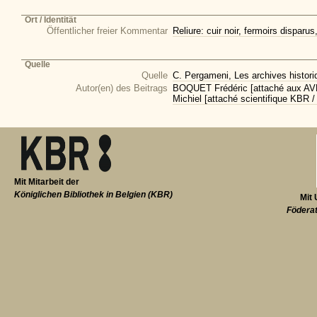
Ort / Identität
Öffentlicher freier Kommentar
Reliure: cuir noir, fermoirs disparu
Quelle
Quelle
C. Pergameni, Les archives historiq
Autor(en) des Beitrags
BOQUET Frédéric [attaché aux AVB
Michiel [attaché scientifique KBR /
Mit Mitarbeit der
Königlichen Bibliothek in Belgien (KBR)
Mit 
Föderat