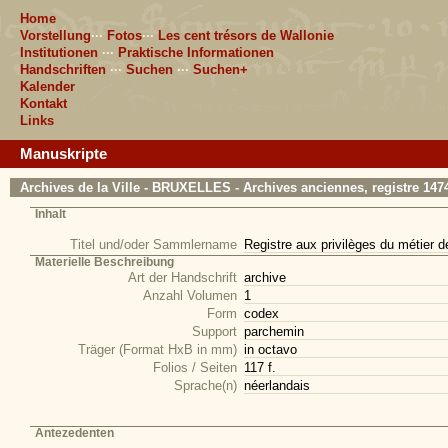
Home
Vorstellung
···
Fotos
···
Les cent trésors de Wallonie
Institutionen
···
Praktische Informationen
Handschriften
···
Suchen
···
Suchen+
Kalender
Kontakt
Links
Manuskripte
Archives de la Ville - BRUXELLES - Archives anciennes, registre 147
Inhalt
Titel und/oder Sammlername
Registre aux privilèges du métier d
Materielle Beschreibung
Art der Handschrift
archive
Anzahl Volumen
1
Form
codex
Support
parchemin
Träger (Format HxB in mm)
in octavo
Folios / Seiten
117 f.
Sprache(n)
néerlandais
Antezedenten