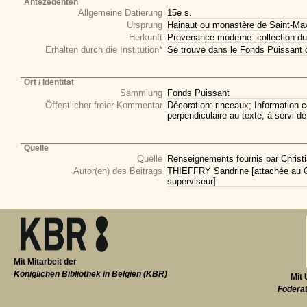
Antezedenten
Allgemeine Datierung
15e s.
Ursprung
Hainaut ou monastère de Saint-Ma
Herkunft
Provenance moderne: collection du
Erhalten durch die Institution*
Se trouve dans le Fonds Puissant 
Ort / Identität
Sammlung
Fonds Puissant
Öffentlicher freier Kommentar
Décoration: rinceaux; Information 
perpendiculaire au texte, à servi de 
Quelle
Quelle
Renseignements fournis par Christi
Autor(en) des Beitrags
THIEFFRY Sandrine [attachée au CI
superviseur]
Mit Mitarbeit der
Königlichen Bibliothek in Belgien (KBR)
Mit 
Föderat