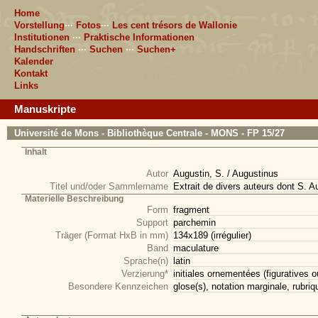
Home
Vorstellung
···
Fotos
···
Les cent trésors de Wallonie
Institutionen
···
Praktische Informationen
Handschriften
···
Suchen
···
Suchen+
Kalender
Kontakt
Links
Manuskripte
Université de Mons - Bibliothèque Centrale - MONS - FP 15/27
Inhalt
Autor
Augustin, S. / Augustinus
Titel und/oder Sammlername
Extrait de divers auteurs dont S. A
Materielle Beschreibung
Form
fragment
Support
parchemin
Träger (Format HxB in mm)
134x189 (irrégulier)
Band
maculature
Sprache(n)
latin
Verzierung*
initiales ornementées (figuratives o
Besondere Kennzeichen
glose(s), notation marginale, rubriq