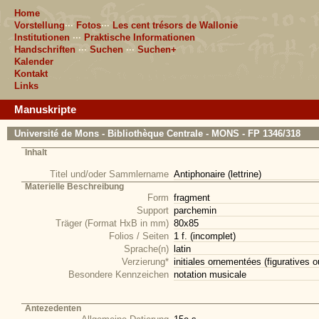
Home
Vorstellung
···
Fotos
···
Les cent trésors de Wallonie
Institutionen
···
Praktische Informationen
Handschriften
···
Suchen
···
Suchen+
Kalender
Kontakt
Links
Manuskripte
Université de Mons - Bibliothèque Centrale - MONS - FP 1346/318
Inhalt
Titel und/oder Sammlername
Antiphonaire (lettrine)
Materielle Beschreibung
Form
fragment
Support
parchemin
Träger (Format HxB in mm)
80x85
Folios / Seiten
1 f. (incomplet)
Sprache(n)
latin
Verzierung*
initiales ornementées (figuratives o
Besondere Kennzeichen
notation musicale
Antezedenten