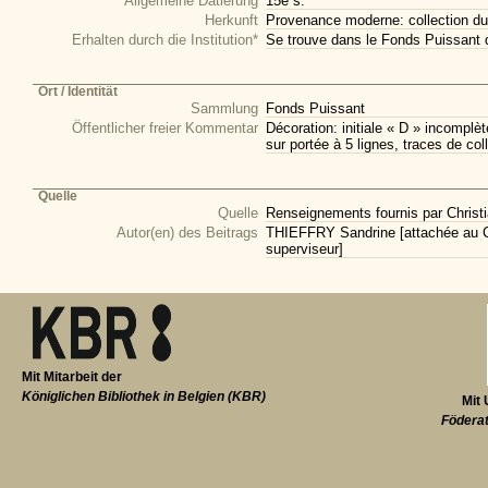
Allgemeine Datierung
15e s.
Herkunft
Provenance moderne: collection du
Erhalten durch die Institution*
Se trouve dans le Fonds Puissant 
Ort / Identität
Sammlung
Fonds Puissant
Öffentlicher freier Kommentar
Décoration: initiale « D » incompl
sur portée à 5 lignes, traces de co
Quelle
Quelle
Renseignements fournis par Christi
Autor(en) des Beitrags
THIEFFRY Sandrine [attachée au CI
superviseur]
Mit Mitarbeit der
Königlichen Bibliothek in Belgien (KBR)
Mit 
Föderat