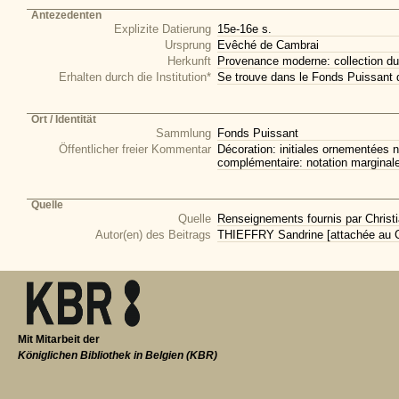
Antezedenten
Explizite Datierung
15e-16e s.
Ursprung
Evêché de Cambrai
Herkunft
Provenance moderne: collection du
Erhalten durch die Institution*
Se trouve dans le Fonds Puissant 
Ort / Identität
Sammlung
Fonds Puissant
Öffentlicher freier Kommentar
Décoration: initiales ornementées n
complémentaire: notation marginale 
Quelle
Quelle
Renseignements fournis par Christi
Autor(en) des Beitrags
THIEFFRY Sandrine [attachée au CI
Mit Mitarbeit der
Königlichen Bibliothek in Belgien (KBR)