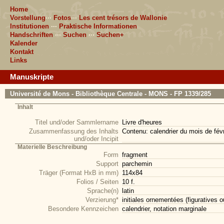
Home
Vorstellung
···
Fotos
···
Les cent trésors de Wallonie
Institutionen
···
Praktische Informationen
Handschriften
···
Suchen
···
Suchen+
Kalender
Kontakt
Links
Manuskripte
Université de Mons - Bibliothèque Centrale - MONS - FP 1339/285
Inhalt
Titel und/oder Sammlername
Livre d'heures
Zusammenfassung des Inhalts
Contenu: calendrier du mois de fév
und/oder Incipit
Materielle Beschreibung
Form
fragment
Support
parchemin
Träger (Format HxB in mm)
114x84
Folios / Seiten
10 f.
Sprache(n)
latin
Verzierung*
initiales ornementées (figuratives o
Besondere Kennzeichen
calendrier, notation marginale