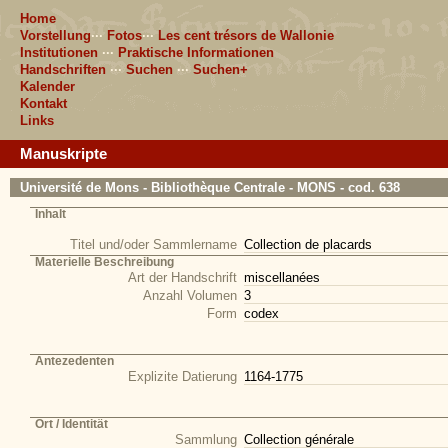
Home
Vorstellung
···
Fotos
···
Les cent trésors de Wallonie
Institutionen
···
Praktische Informationen
Handschriften
···
Suchen
···
Suchen+
Kalender
Kontakt
Links
Manuskripte
Université de Mons - Bibliothèque Centrale - MONS - cod. 638
Inhalt
Titel und/oder Sammlername
Collection de placards
Materielle Beschreibung
Art der Handschrift
miscellanées
Anzahl Volumen
3
Form
codex
Antezedenten
Explizite Datierung
1164-1775
Ort / Identität
Sammlung
Collection générale