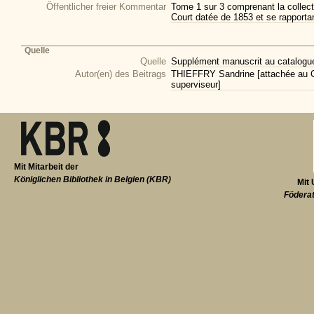
Öffentlicher freier Kommentar
Tome 1 sur 3 comprenant la collec
Court datée de 1853 et se rapportant
Quelle
Quelle
Supplément manuscrit au catalogue 
Autor(en) des Beitrags
THIEFFRY Sandrine [attachée au CI
superviseur]
Mit Mitarbeit der
Königlichen Bibliothek in Belgien (KBR)
Mit 
Föderat