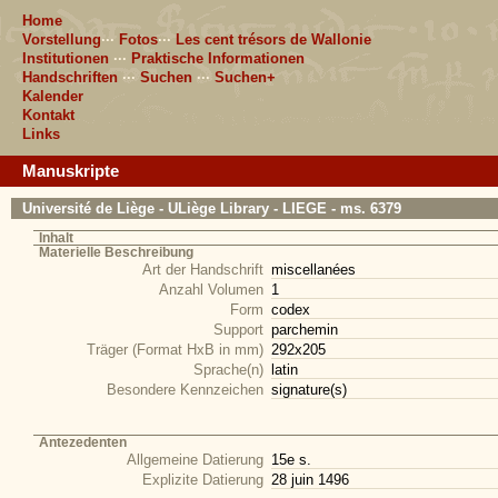
Home
Vorstellung
···
Fotos
···
Les cent trésors de Wallonie
Institutionen
···
Praktische Informationen
Handschriften
···
Suchen
···
Suchen+
Kalender
Kontakt
Links
Manuskripte
Université de Liège - ULiège Library - LIEGE - ms. 6379
Inhalt
Materielle Beschreibung
Art der Handschrift
miscellanées
Anzahl Volumen
1
Form
codex
Support
parchemin
Träger (Format HxB in mm)
292x205
Sprache(n)
latin
Besondere Kennzeichen
signature(s)
Antezedenten
Allgemeine Datierung
15e s.
Explizite Datierung
28 juin 1496