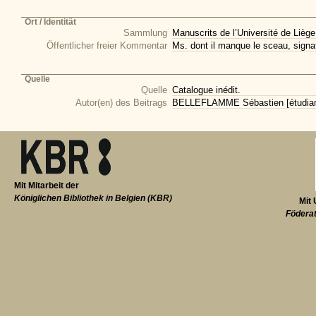
Ort / Identität
Sammlung
Manuscrits de l’Université de Liège
Öffentlicher freier Kommentar
Ms. dont il manque le sceau, signat
Quelle
Quelle
Catalogue inédit.
Autor(en) des Beitrags
BELLEFLAMME Sébastien [étudiant 
Mit Mitarbeit der
Königlichen Bibliothek in Belgien (KBR)
Mit 
Föderat