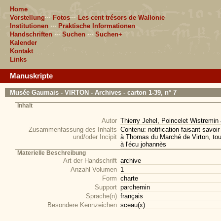
Home
Vorstellung
···
Fotos
···
Les cent trésors de Wallonie
Institutionen
···
Praktische Informationen
Handschriften
···
Suchen
···
Suchen+
Kalender
Kontakt
Links
Manuskripte
Musée Gaumais - VIRTON - Archives - carton 1-39, n° 7
Inhalt
Autor
Thierry Jehel, Poincelet Wistremin
Zusammenfassung des Inhalts
Contenu: notification faisant savo
und/oder Incipit
à Thomas du Marché de Virton, tous 
à l'écu johannès
Materielle Beschreibung
Art der Handschrift
archive
Anzahl Volumen
1
Form
charte
Support
parchemin
Sprache(n)
français
Besondere Kennzeichen
sceau(x)