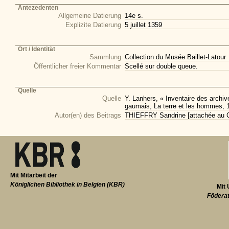
Antezedenten
Allgemeine Datierung
14e s.
Explizite Datierung
5 juillet 1359
Ort / Identität
Sammlung
Collection du Musée Baillet-Latour
Öffentlicher freier Kommentar
Scellé sur double queue.
Quelle
Quelle
Y. Lanhers, « Inventaire des arch
gaumais, La terre et les hommes, 
Autor(en) des Beitrags
THIEFFRY Sandrine [attachée au CI
Mit Mitarbeit der
Königlichen Bibliothek in Belgien (KBR)
Mit 
Föderat