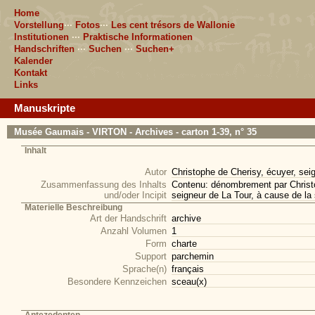
Home
Vorstellung
···
Fotos
···
Les cent trésors de Wallonie
Institutionen
···
Praktische Informationen
Handschriften
···
Suchen
···
Suchen+
Kalender
Kontakt
Links
Manuskripte
Musée Gaumais - VIRTON - Archives - carton 1-39, n° 35
Inhalt
Autor
Christophe de Cherisy, écuyer, sei
Zusammenfassung des Inhalts
Contenu: dénombrement par Christop
und/oder Incipit
seigneur de La Tour, à cause de la 
Materielle Beschreibung
Art der Handschrift
archive
Anzahl Volumen
1
Form
charte
Support
parchemin
Sprache(n)
français
Besondere Kennzeichen
sceau(x)