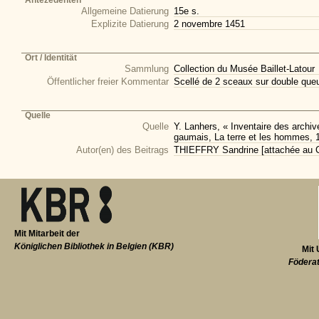
Antezedenten
Allgemeine Datierung
15e s.
Explizite Datierung
2 novembre 1451
Ort / Identität
Sammlung
Collection du Musée Baillet-Latour
Öffentlicher freier Kommentar
Scellé de 2 sceaux sur double que
Quelle
Quelle
Y. Lanhers, « Inventaire des arch
gaumais, La terre et les hommes, 
Autor(en) des Beitrags
THIEFFRY Sandrine [attachée au CI
Mit Mitarbeit der
Königlichen Bibliothek in Belgien (KBR)
Mit 
Föderat