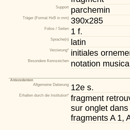
Support
parchemin
Träger (Format HxB in mm)
390x285
Folios / Seiten
1 f.
Sprache(n)
latin
Verzierung*
initiales orneme
Besondere Kennzeichen
notation musical
Antezedenten
Allgemeine Datierung
12e s.
Erhalten durch die Institution*
fragment retrou
sur onglet dans
fragments A 1, A