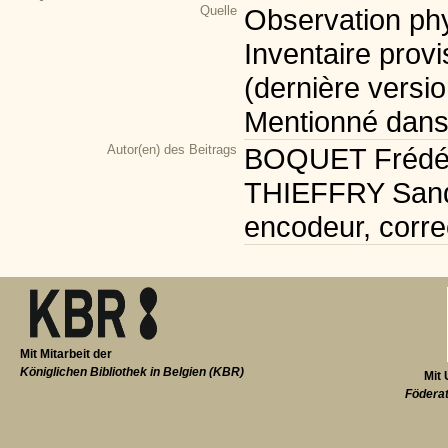
Quelle
Observation phy
Inventaire provi
(dernière versio
Mentionné dans 
Autor(en) des Beitrags
BOQUET Frédéric
THIEFFRY Sandr
encodeur, corre
Mit Mitarbeit der
Königlichen Bibliothek in Belgien (KBR)
Mit 
Föderat