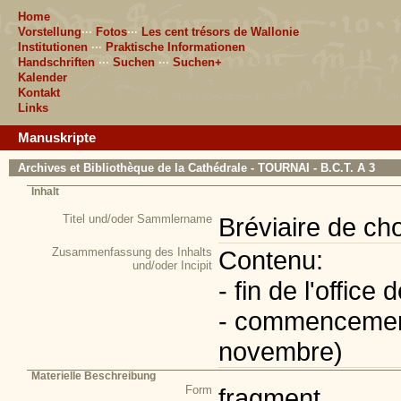
Home
Vorstellung
···
Fotos
···
Les cent trésors de Wallonie
Institutionen
···
Praktische Informationen
Handschriften
···
Suchen
···
Suchen+
Kalender
Kontakt
Links
Manuskripte
Archives et Bibliothèque de la Cathédrale - TOURNAI - B.C.T. A 3
Inhalt
Titel und/oder Sammlername
Bréviaire de ch
Zusammenfassung des Inhalts
Contenu:
und/oder Incipit
- fin de l'offic
- commencement 
novembre)
Materielle Beschreibung
Form
fragment