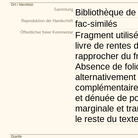
Ort / Identität
Sammlung
Bibliothèque de
Reproduktion der Handschrift
fac-similés
Öffentlicher freier Kommentar
Fragment utilis
livre de rentes 
rapprocher du fr
Absence de folio
alternativement 
complémentaire:
et dénuée de po
marginale et tr
le reste du text
Quelle