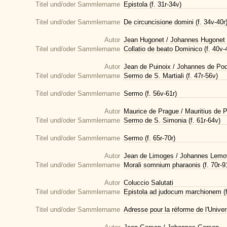
Titel und/oder Sammlername
Epistola (f. 31r-34v)
Titel und/oder Sammlername
De circuncisione domini (f. 34v-40r
Autor
Jean Hugonet / Johannes Hugonet
Titel und/oder Sammlername
Collatio de beato Dominico (f. 40v-
Autor
Jean de Puinoix / Johannes de Pod
Titel und/oder Sammlername
Sermo de S. Martiali (f. 47r-56v)
Titel und/oder Sammlername
Sermo (f. 56v-61r)
Autor
Maurice de Prague / Mauritius de 
Titel und/oder Sammlername
Sermo de S. Simonia (f. 61r-64v)
Titel und/oder Sammlername
Sermo (f. 65r-70r)
Autor
Jean de Limoges / Johannes Lemo
Titel und/oder Sammlername
Morali somnium pharaonis (f. 70r-9
Autor
Coluccio Salutati
Titel und/oder Sammlername
Epistola ad judocum marchionem (f.
Titel und/oder Sammlername
Adresse pour la réforme de l'Univers