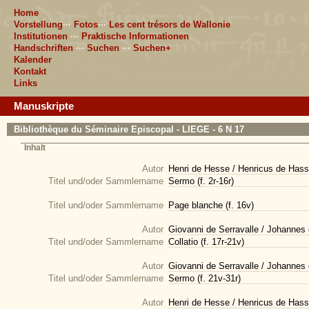
Home
Vorstellung
···
Fotos
···
Les cent trésors de Wallonie
Institutionen
···
Praktische Informationen
Handschriften
···
Suchen
···
Suchen+
Kalender
Kontakt
Links
Manuskripte
Bibliothèque du Séminaire Episcopal - LIEGE - 6 N 17
Inhalt
Autor
Henri de Hesse / Henricus de Hass
Titel und/oder Sammlername
Sermo (f. 2r-16r)
Titel und/oder Sammlername
Page blanche (f. 16v)
Autor
Giovanni de Serravalle / Johannes 
Titel und/oder Sammlername
Collatio (f. 17r-21v)
Autor
Giovanni de Serravalle / Johannes 
Titel und/oder Sammlername
Sermo (f. 21v-31r)
Autor
Henri de Hesse / Henricus de Hass