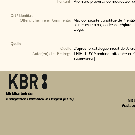
Herkunft
Première provenance médiévale: co
Ort / Identität
Öffentlicher freier Kommentar
Ms. composite constitué de 7 entité
plusieurs mains, cadre de réglure, la
Liège.
Quelle
Quelle
D'après le catalogue inédit de J. Gu
Autor(en) des Beitrags
THIEFFRY Sandrine [attachée au CI
superviseur]
Mit Mitarbeit der
Königlichen Bibliothek in Belgien (KBR)
Mit 
Föderat