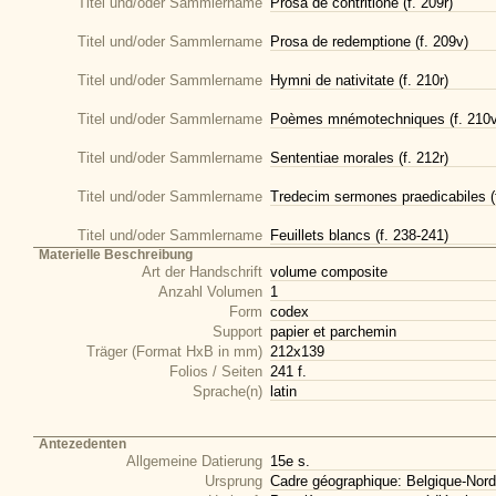
Titel und/oder Sammlername
Prosa de contritione (f. 209r)
Titel und/oder Sammlername
Prosa de redemptione (f. 209v)
Titel und/oder Sammlername
Hymni de nativitate (f. 210r)
Titel und/oder Sammlername
Poèmes mnémotechniques (f. 210v
Titel und/oder Sammlername
Sententiae morales (f. 212r)
Titel und/oder Sammlername
Tredecim sermones praedicabiles (f
Titel und/oder Sammlername
Feuillets blancs (f. 238-241)
Materielle Beschreibung
Art der Handschrift
volume composite
Anzahl Volumen
1
Form
codex
Support
papier et parchemin
Träger (Format HxB in mm)
212x139
Folios / Seiten
241 f.
Sprache(n)
latin
Antezedenten
Allgemeine Datierung
15e s.
Ursprung
Cadre géographique: Belgique-Nord