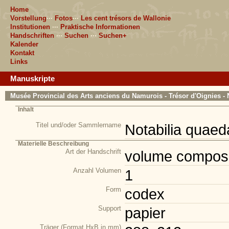
Home
Vorstellung
···
Fotos
···
Les cent trésors de Wallonie
Institutionen
···
Praktische Informationen
Handschriften
···
Suchen
···
Suchen+
Kalender
Kontakt
Links
Manuskripte
Musée Provincial des Arts anciens du Namurois - Trésor d'Oignies - 
Inhalt
Titel und/oder Sammlername
Notabilia quaed
Materielle Beschreibung
Art der Handschrift
volume composi
Anzahl Volumen
1
Form
codex
Support
papier
Träger (Format HxB in mm)