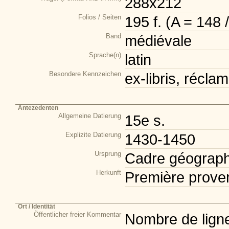
288x212
Folios / Seiten
195 f. (A = 148 
Band
médiévale
Sprache(n)
latin
Besondere Kennzeichen
ex-libris, récla
Antezedenten
Allgemeine Datierung
15e s.
Explizite Datierung
1430-1450
Ursprung
Cadre géograph
Herkunft
Première prove
Ort / Identität
Öffentlicher freier Kommentar
Nombre de lignes