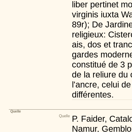
liber pertinet m
virginis iuxta Wa
89r); De Jardine
religieux: Ciste
ais, dos et tran
gardes moderne
constitué de 3 p
de la reliure du 
l'ancre, celui de
différentes.
Quelle
Quelle
P. Faider, Cata
Namur, Gemblou