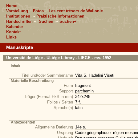
Home
Vorstellung
···
Fotos
···
Les cent trésors de Wallonie
Institutionen
···
Praktische Informationen
Handschriften
···
Suchen
···
Suchen+
Kalender
Kontakt
Links
Manuskripte
Université de Liège - ULiège Library - LIEGE - ms. 1952
Inhalt
Titel und/oder Sammlername
Vita S. Hadelini Viseti
Materielle Beschreibung
Form
fragment
Support
parchemin
Träger (Format HxB in mm)
342x248
Folios / Seiten
7 f.
Sprache(n)
latin
Antezedenten
Allgemeine Datierung
14e s.
Ursprung
Cadre géographique: région mosan