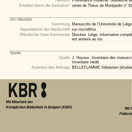
Herkunft
Provenance moderne: Guillaume de
Erhalten durch die Institution*
vente de Theux de Montjardin n° 8
Ort / Identität
Sammlung
Manuscrits de l’Université de Liège
Reproduktion der Handschrift
sur microfilms
Öffentlicher freier Kommentar
Diocèse: Liège; Information complé
est annexé au ms.
Quelle
Quelle
J. Hoyoux, Inventaire des manuscrit
Inventaire inédit.
Autor(en) des Beitrags
BELLEFLAMME Sébastien [étudiant 
Mit Mitarbeit der
Königlichen Bibliothek in Belgien (KBR)
Mit 
Föderat