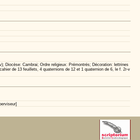
67v); Diocèse: Cambrai; Ordre religieux: Prémontrés; Décoration: lettrines
ier de 13 feuillets, 4 quaternions de 12 et 1 quaternion de 6, le f. 2r-v
erviseur]