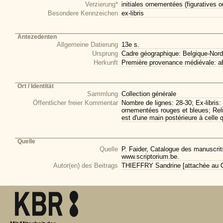
Verzierung*
initiales ornementées (figuratives o
Besondere Kennzeichen
ex-libris
Antezedenten
Allgemeine Datierung
13e s.
Ursprung
Cadre géographique: Belgique-Nord
Herkunft
Première provenance médiévale: ab
Ort / Identität
Sammlung
Collection générale
Öffentlicher freier Kommentar
Nombre de lignes: 28-30; Ex-libris: 
ornementées rouges et bleues; Reliu
est d'une main postérieure à celle q
Quelle
Quelle
P. Faider, Catalogue des manuscrits
www.scriptorium.be.
Autor(en) des Beitrags
THIEFFRY Sandrine [attachée au CI