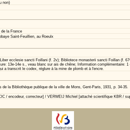
u non)
 de la France
baye Saint-Feuillien, au Roeulx
Liber ecclesie sancti Foillani (f. 2v); Bibliotece monasterii sancti Foillan (f. 
re: 13e-14e s., veau blanc sur ais de chêne; Information complémentaire: 1 cah
ui a transcrit le codex, réglure à la mine de plomb et à l'encre.
 de la Bibliothèque publique de la ville de Mons, Gent-Paris, 1931, p. 34-35.
C / encodeur, correcteur] / VERWEIJ Michiel [attaché scientifique KBR / sup