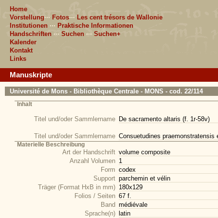
Home
Vorstellung
···
Fotos
···
Les cent trésors de Wallonie
Institutionen
···
Praktische Informationen
Handschriften
···
Suchen
···
Suchen+
Kalender
Kontakt
Links
Manuskripte
Université de Mons - Bibliothèque Centrale - MONS - cod. 22/114
Inhalt
Titel und/oder Sammlername
De sacramento altaris (f. 1r-58v)
Titel und/oder Sammlername
Consuetudines praemonstratensis ec
Materielle Beschreibung
Art der Handschrift
volume composite
Anzahl Volumen
1
Form
codex
Support
parchemin et vélin
Träger (Format HxB in mm)
180x129
Folios / Seiten
67 f.
Band
médiévale
Sprache(n)
latin