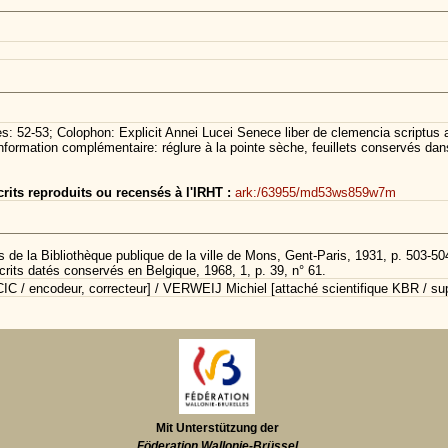
nes: 52-53; Colophon: Explicit Annei Lucei Senece liber de clemencia scriptus
Information complémentaire: réglure à la pointe sèche, feuillets conservés da
its reproduits ou recensés à l'IRHT :
ark:/63955/md53ws859w7m
 de la Bibliothèque publique de la ville de Mons, Gent-Paris, 1931, p. 503-50
rits datés conservés en Belgique, 1968, 1, p. 39, n° 61.
C / encodeur, correcteur] / VERWEIJ Michiel [attaché scientifique KBR / sup
Mit Unterstützung der
Föderation Wallonie-Brüssel