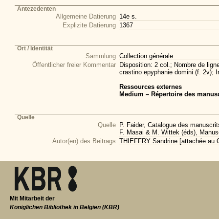
Antezedenten
Allgemeine Datierung
14e s.
Explizite Datierung
1367
Ort / Identität
Sammlung
Collection générale
Öffentlicher freier Kommentar
Disposition: 2 col.; Nombre de lig
crastino epyphanie domini (f. 2v); 
Ressources externes
Medium – Répertoire des manuscr
Quelle
Quelle
P. Faider, Catalogue des manuscrits
F. Masai & M. Wittek (éds), Manusc
Autor(en) des Beitrags
THIEFFRY Sandrine [attachée au CI
Mit Mitarbeit der
Königlichen Bibliothek in Belgien (KBR)