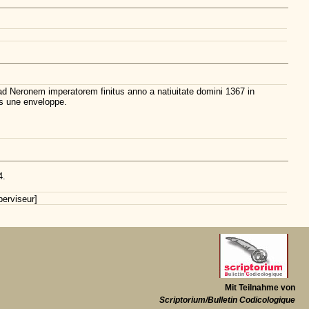
 ad Neronem imperatorem finitus anno a natiuitate domini 1367 in
ns une enveloppe.
4.
erviseur]
Mit Teilnahme von
Scriptorium/Bulletin Codicologique