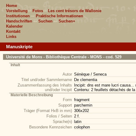
Home
Vorstellung
···
Fotos
···
Les cent trésors de Wallonie
Institutionen
···
Praktische Informationen
Handschriften
···
Suchen
···
Suchen+
Kalender
Kontakt
Links
Manuskripte
Université de Mons - Bibliothèque Centrale - MONS - cod. 529
Inhalt
Autor
Sénèque / Seneca
Titel und/oder Sammlername
De clementia
Zusammenfassung des Inhalts
Incipit: dns est mare lucri causa... (
und/oder Incipit
Contenu: 2 feuillets détachés de la 
Materielle Beschreibung
Form
fragment
Support
parchemin
Träger (Format HxB in mm)
306x202
Folios / Seiten
2 f.
Sprache(n)
latin
Besondere Kennzeichen
colophon