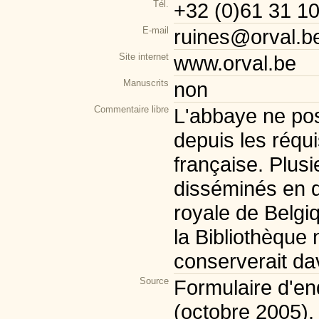
Tél.
+32 (0)61 31 1
E-mail
ruines@orval.b
Site internet
www.orval.be
Manuscrits
non
Commentaire libre
L'abbaye ne pos
depuis les réqui
française. Plus
disséminés en di
royale de Belgiq
la Bibliothèque
conserverait da
Source
Formulaire d'enq
(octobre 2005).