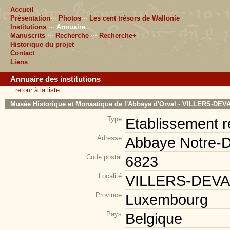
Accueil
Présentation
···
Photos
···
Les cent trésors de Wallonie
Institutions
···
Annuaire
Manuscrits
···
Recherche
···
Recherche+
Historique du projet
Contact
Liens
Annuaire des institutions
retour à la liste
Musée Historique et Monastique de l'Abbaye d'Orval - VILLERS-DE
Type
Etablissement r
Adresse
Abbaye Notre-D
Code postal
6823
Localité
VILLERS-DEV
Province
Luxembourg
Pays
Belgique