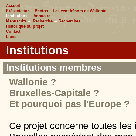
Accueil
Présentation
···
Photos
···
Les cent trésors de Wallonie
Institutions
···
Annuaire
Manuscrits
···
Recherche
···
Recherche+
Historique du projet
Contact
Liens
Institutions
Institutions membres
Wallonie ?
Bruxelles-Capitale ?
Et pourquoi pas l'Europe ?
Ce projet concerne toutes les 