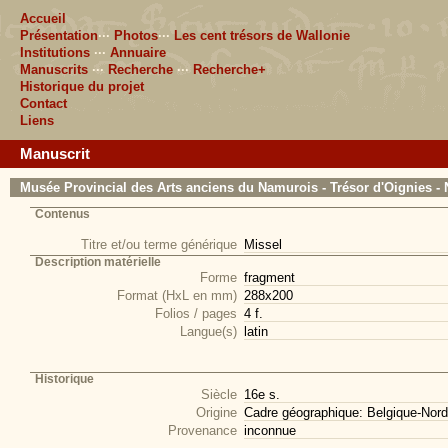
Accueil
Présentation
···
Photos
···
Les cent trésors de Wallonie
Institutions
···
Annuaire
Manuscrits
···
Recherche
···
Recherche+
Historique du projet
Contact
Liens
Manuscrit
Musée Provincial des Arts anciens du Namurois - Trésor d'Oignies - 
Contenus
Titre et/ou terme générique
Missel
Description matérielle
Forme
fragment
Format (HxL en mm)
288x200
Folios / pages
4 f.
Langue(s)
latin
Historique
Siècle
16e s.
Origine
Cadre géographique: Belgique-Nord
Provenance
inconnue