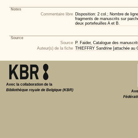
Notes
Commentaire libre
Disposition: 2 col.; Nombre de lign
fragments de manuscrits sur parch
deux portefeuilles A et B.
Source
Source
P. Faider, Catalogue des manuscri
Auteur(s) de la fiche
THIEFFRY Sandrine [attachée au CI
Avec la collaboration de la
Bibliothèque royale de Belgique (KBR)
Ave
Fédérati