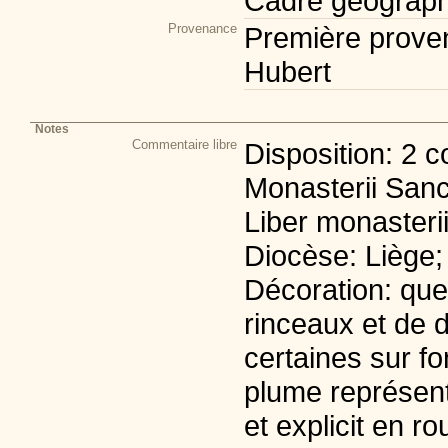
Cadre géograph
Provenance
Première prove
Hubert
Notes
Commentaire libre
Disposition: 2 c
Monasterii Sancti
Liber monasterii
Diocèse: Liège; 
Décoration: quel
rinceaux et de 
certaines sur fo
plume représent
et explicit en ro