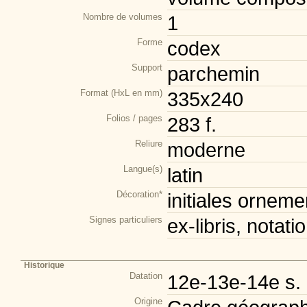
Nombre de volumes
1
Forme
codex
Support
parchemin
Format (HxL en mm)
335x240
Folios / pages
283 f.
Reliure
moderne
Langue(s)
latin
Décoration*
initiales orneme
Signes particuliers
ex-libris, notat
Historique
Datation
12e-13e-14e s.
Origine