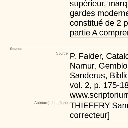
supérieur, marq
gardes moderne
constitué de 2 pa
partie A compren
Source
Source
P. Faider, Cata
Namur, Gemblou
Sanderus, Bibli
vol. 2, p. 175-1
www.scriptoriu
Auteur(s) de la fiche
THIEFFRY Sandr
correcteur]