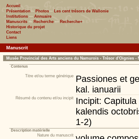
Accueil
Présentation
···
Photos
···
Les cent trésors de Wallonie
Institutions
···
Annuaire
Manuscrits
···
Recherche
···
Recherche+
Historique du projet
Contact
Liens
Manuscrit
Musée Provincial des Arts anciens du Namurois - Trésor d'Oignies - 
Contenus
Titre et/ou terme générique
Passiones et ge
kal. ianuarii
Résumé du contenu et/ou incipit
Incipit: Capitu
kalendis octobris
1-2)
Description matérielle
Nature du manuscrit
volume composi