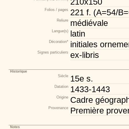
210x150
Folios / pages
221 f. (A=54/
Reliure
médiévale
Langue(s)
latin
Décoration*
initiales orneme
Signes particuliers
ex-libris
Historique
Siècle
15e s.
Datation
1433-1443
Origine
Cadre géograph
Provenance
Première prove
Notes