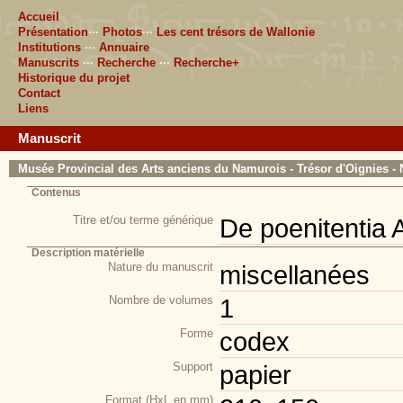
Accueil
Présentation
···
Photos
···
Les cent trésors de Wallonie
Institutions
···
Annuaire
Manuscrits
···
Recherche
···
Recherche+
Historique du projet
Contact
Liens
Manuscrit
Musée Provincial des Arts anciens du Namurois - Trésor d'Oignies - 
Contenus
Titre et/ou terme générique
De poenitentia 
Description matérielle
Nature du manuscrit
miscellanées
Nombre de volumes
1
Forme
codex
Support
papier
Format (HxL en mm)