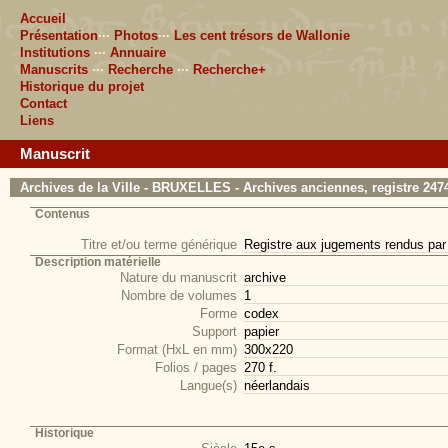
Accueil
Présentation
···
Photos
···
Les cent trésors de Wallonie
Institutions
···
Annuaire
Manuscrits
···
Recherche
···
Recherche+
Historique du projet
Contact
Liens
Manuscrit
Archives de la Ville - BRUXELLES - Archives anciennes, registre 247
Contenus
Titre et/ou terme générique
Registre aux jugements rendus par
Description matérielle
Nature du manuscrit
archive
Nombre de volumes
1
Forme
codex
Support
papier
Format (HxL en mm)
300x220
Folios / pages
270 f.
Langue(s)
néerlandais
Historique