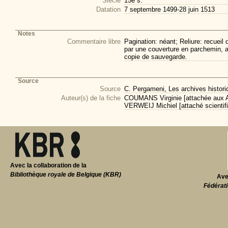
Siècle
15e s.
Datation
7 septembre 1499-28 juin 1513
Notes
Commentaire libre
Pagination: néant; Reliure: recueil 
par une couverture en parchemin, a
copie de sauvegarde.
Source
Source
C. Pergameni, Les archives historiq
Auteur(s) de la fiche
COUMANS Virginie [attachée aux AV
VERWEIJ Michiel [attaché scientif
Avec la collaboration de la
Bibliothèque royale de Belgique (KBR)
Ave
Fédérati