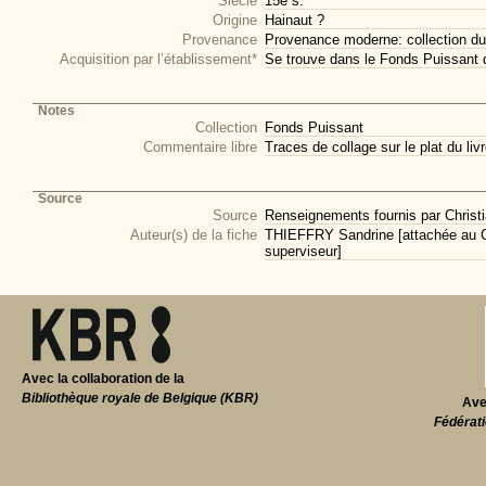
Siècle
15e s.
Origine
Hainaut ?
Provenance
Provenance moderne: collection du
Acquisition par l’établissement*
Se trouve dans le Fonds Puissant 
Notes
Collection
Fonds Puissant
Commentaire libre
Traces de collage sur le plat du livr
Source
Source
Renseignements fournis par Christi
Auteur(s) de la fiche
THIEFFRY Sandrine [attachée au CI
superviseur]
Avec la collaboration de la
Bibliothèque royale de Belgique (KBR)
Ave
Fédérati