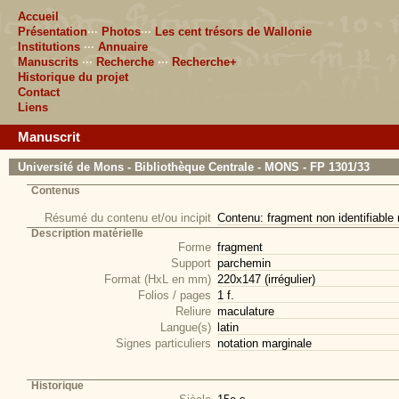
Accueil
Présentation
···
Photos
···
Les cent trésors de Wallonie
Institutions
···
Annuaire
Manuscrits
···
Recherche
···
Recherche+
Historique du projet
Contact
Liens
Manuscrit
Université de Mons - Bibliothèque Centrale - MONS - FP 1301/33
Contenus
Résumé du contenu et/ou incipit
Contenu: fragment non identifiable re
Description matérielle
Forme
fragment
Support
parchemin
Format (HxL en mm)
220x147 (irrégulier)
Folios / pages
1 f.
Reliure
maculature
Langue(s)
latin
Signes particuliers
notation marginale
Historique