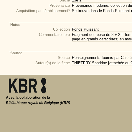
Siècle
13e s.
Provenance
Provenance moderne: collection du
Acquisition par l’établissement*
Se trouve dans le Fonds Puissant 
Notes
Collection
Fonds Puissant
Commentaire libre
Fragment composé de 8 + 2 f. forman
page en grands caractères; en marge
Source
Source
Renseignements fournis par Christi
Auteur(s) de la fiche
THIEFFRY Sandrine [attachée au CI
Avec la collaboration de la
Bibliothèque royale de Belgique (KBR)