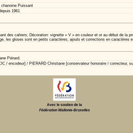
 chanoine Puissant
depuis 1961
t des cahiers; Décoration: vignette « V » en couleur et or au début de la pro
, les gloses sont en petits caractères; ajouts et corrections en caractères enc
ane Piérard.
C / encodeur] / PIERARD Christiane [conservateur honoraire / correcteur, su
Avec le soutien de la
Fédération Wallonie-Bruxelles