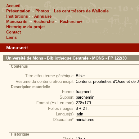
Accueil
Présentation
···
Photos
···
Les cent trésors de Wallonie
Institutions
···
Annuaire
Manuscrits
···
Recherche
···
Recherche+
Historique du projet
Contact
Liens
Manuscrit
Université de Mons - Bibliothèque Centrale - MONS - FP 122/30
Contenus
Titre et/ou terme générique
Bible
Résumé du contenu et/ou incipit
Contenu: prophéties d'Osée et de J
Description matérielle
Forme
fragment
Support
parchemin
Format (HxL en mm)
278x179
Folios / pages
8 + 2 f.
Langue(s)
latin
Décoration*
miniatures
Historique