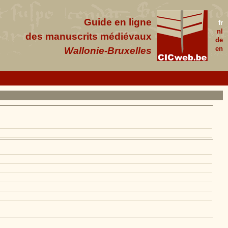
Guide en ligne
fr
nl
des manuscrits médiévaux
de
en
Wallonie-Bruxelles