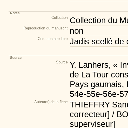
Notes
Collection
Collection du 
Reproduction du manuscrit
non
Commentaire libre
Jadis scellé de 
Source
Source
Y. Lanhers, « In
de La Tour con
Pays gaumais, 
54e-55e-56e-57
Auteur(s) de la fiche
THIEFFRY Sandr
correcteur] / B
superviseur]