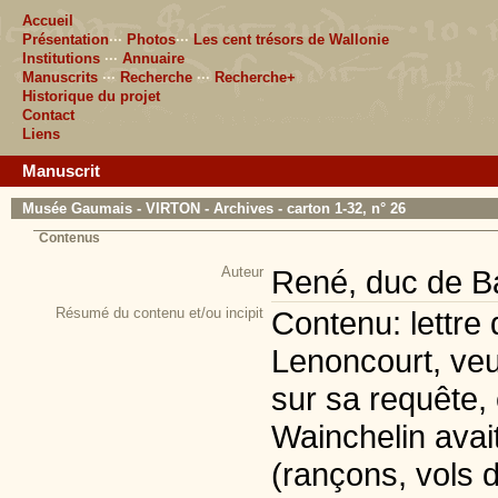
Accueil
Présentation
···
Photos
···
Les cent trésors de Wallonie
Institutions
···
Annuaire
Manuscrits
···
Recherche
···
Recherche+
Historique du projet
Contact
Liens
Manuscrit
Musée Gaumais - VIRTON - Archives - carton 1-32, n° 26
Contenus
Auteur
René, duc de Ba
Résumé du contenu et/ou incipit
Contenu: lettre 
Lenoncourt, veu
sur sa requête
Wainchelin avai
(rançons, vols 