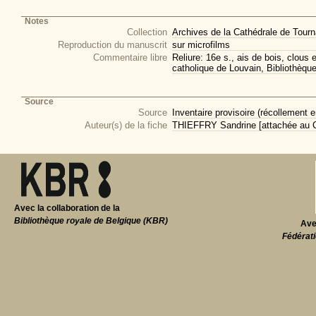
Notes
Collection
Archives de la Cathédrale de Tourna
Reproduction du manuscrit
sur microfilms
Commentaire libre
Reliure: 16e s., ais de bois, clous
catholique de Louvain, Bibliothèqu
Source
Source
Inventaire provisoire (récollement e
Auteur(s) de la fiche
THIEFFRY Sandrine [attachée au CI
Avec la collaboration de la
Bibliothèque royale de Belgique (KBR)
Ave
Fédérati