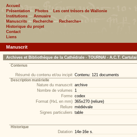
Accueil
Présentation
···
Photos
···
Les cent trésors de Wallonie
Institutions
···
Annuaire
Manuscrits
···
Recherche
···
Recherche+
Historique du projet
Contact
Liens
Manuscrit
Archives et Bibliothèque de la Cathédrale - TOURNAI - A.C.T. Cartulai
Contenus
Résumé du contenu et/ou incipit
Contenu: 121 documents
Description matérielle
Nature du manuscrit
archive
Nombre de volumes
1
Forme
codex
Format (HxL en mm)
365x270 (reliure)
Reliure
médiévale
Signes particuliers
table
Historique
Datation
14e-16e s.