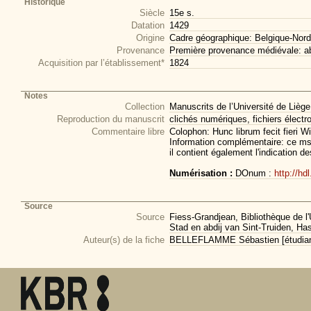
Historique
Siècle
15e s.
Datation
1429
Origine
Cadre géographique: Belgique-Nord
Provenance
Première provenance médiévale: a
Acquisition par l’établissement*
1824
Notes
Collection
Manuscrits de l’Université de Liège
Reproduction du manuscrit
clichés numériques, fichiers électr
Commentaire libre
Colophon: Hunc librum fecit fieri W
Information complémentaire: ce ms. s
il contient également l'indication d
Numérisation :
DOnum :
http://hd
Source
Source
Fiess-Grandjean, Bibliothèque de l'
Stad en abdij van Sint-Truiden, Has
Auteur(s) de la fiche
BELLEFLAMME Sébastien [étudiant 