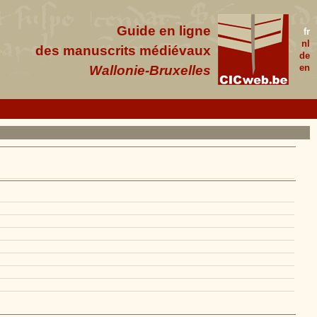
Guide en ligne
fr
nl
des manuscrits médiévaux
de
en
Wallonie-Bruxelles