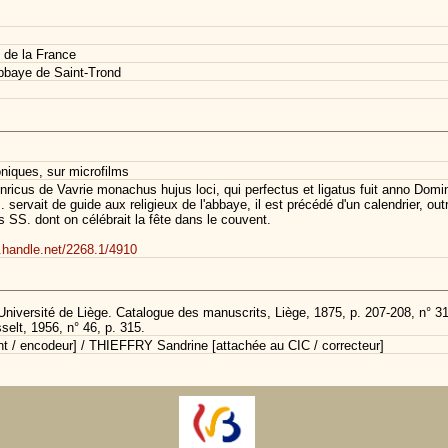
 de la France
bbaye de Saint-Trond
oniques, sur microfilms
inricus de Vavrie monachus hujus loci, qui perfectus et ligatus fuit anno Dom
ervait de guide aux religieux de l'abbaye, il est précédé d'un calendrier, outr
es SS. dont on célébrait la fête dans le couvent.
l.handle.net/2268.1/4910
Université de Liège. Catalogue des manuscrits, Liège, 1875, p. 207-208, n° 3
selt, 1956, n° 46, p. 315.
/ encodeur] / THIEFFRY Sandrine [attachée au CIC / correcteur]