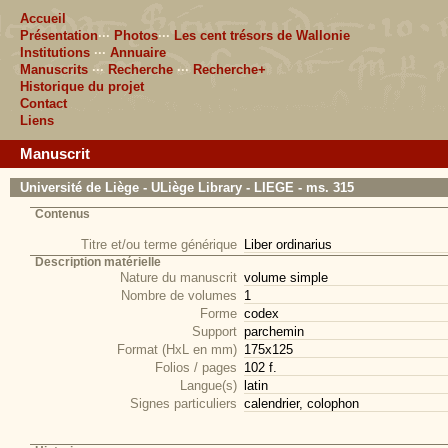
Accueil
Présentation
···
Photos
···
Les cent trésors de Wallonie
Institutions
···
Annuaire
Manuscrits
···
Recherche
···
Recherche+
Historique du projet
Contact
Liens
Manuscrit
Université de Liège - ULiège Library - LIEGE - ms. 315
Contenus
Titre et/ou terme générique
Liber ordinarius
Description matérielle
Nature du manuscrit
volume simple
Nombre de volumes
1
Forme
codex
Support
parchemin
Format (HxL en mm)
175x125
Folios / pages
102 f.
Langue(s)
latin
Signes particuliers
calendrier, colophon