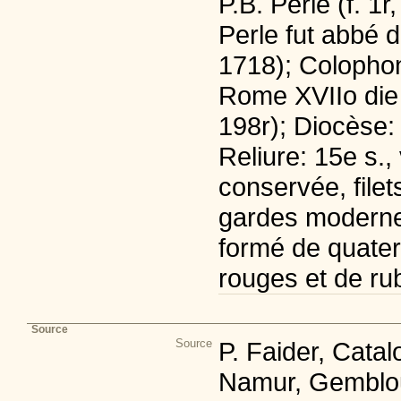
P.B. Perle (f. 1r
Perle fut abbé 
1718); Coloph
Rome XVIIo die fe
198r); Diocèse:
Reliure: 15e s.,
conservée, filet
gardes moderne
formé de quatern
rouges et de ru
Source
Source
P. Faider, Cata
Namur, Gemblou