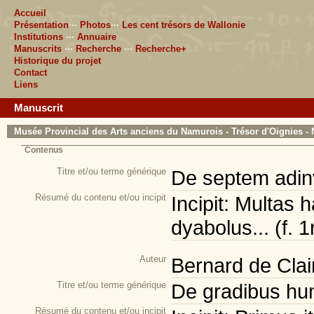
Accueil
Présentation
···
Photos
···
Les cent trésors de Wallonie
Institutions
···
Annuaire
Manuscrits
···
Recherche
···
Recherche+
Historique du projet
Contact
Liens
Manuscrit
Musée Provincial des Arts anciens du Namurois - Trésor d'Oignies - 
Contenus
Titre et/ou terme générique
De septem adinve
Résumé du contenu et/ou incipit
Incipit: Multas 
dyabolus... (f. 1
Auteur
Bernard de Clai
Titre et/ou terme générique
De gradibus humi
Résumé du contenu et/ou incipit