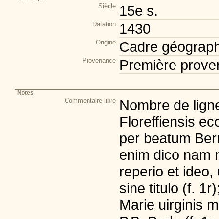
Siècle
15e s.
Datation
1430
Origine
Cadre géograph
Provenance
Première prove
Notes
Commentaire libre
Nombre de lignes
Floreffiensis ec
per beatum Bern
enim dico nam n
reperio et ideo,
sine titulo (f. 1
Marie uirginis