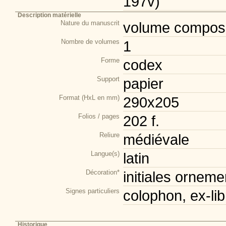
197v)
Description matérielle
Nature du manuscrit
volume composi
Nombre de volumes
1
Forme
codex
Support
papier
Format (HxL en mm)
290x205
Folios / pages
202 f.
Reliure
médiévale
Langue(s)
latin
Décoration*
initiales orneme
Signes particuliers
colophon, ex-lib
Historique