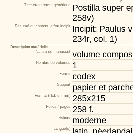
Titre et/ou terme générique
Postilla super e
258v)
Résumé du contenu et/ou incipit
Incipit: Paulus vi
234r, col. 1)
Description matérielle
Nature du manuscrit
volume composi
Nombre de volumes
1
Forme
codex
Support
papier et parch
Format (HxL en mm)
285x215
Folios / pages
258 f.
Reliure
moderne
Langue(s)
latin, néerlanda