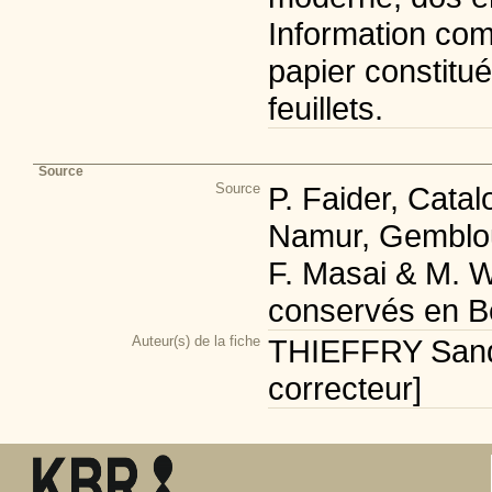
Information com
papier constitu
feuillets.
Source
Source
P. Faider, Cata
Namur, Gemblou
F. Masai & M. W
conservés en Be
Auteur(s) de la fiche
THIEFFRY Sandr
correcteur]