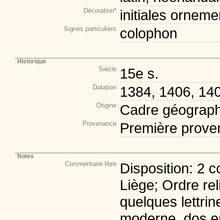
Décoration*
initiales orneme
Signes particuliers
colophon
Historique
Siècle
15e s.
Datation
1384, 1406, 14
Origine
Cadre géograph
Provenance
Première prove
Notes
Commentaire libre
Disposition: 2 c
Liège; Ordre re
quelques lettrin
moderne, dos e