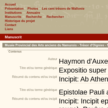
Accueil
Présentation
···
Photos
···
Les cent trésors de Wallonie
Institutions
···
Annuaire
Manuscrits
···
Recherche
···
Recherche+
Historique du projet
Contact
Liens
Manuscrit
Musée Provincial des Arts anciens du Namurois - Trésor d'Oignies - 
Contenus
Auteur
Haymon d'Auxer
Titre et/ou terme générique
Expositio super 
Résumé du contenu et/ou incipit
Incipit: Ab Athen
Titre et/ou terme générique
Epistolae Pauli 
Résumé du contenu et/ou incipit
Incipit: Incipit 