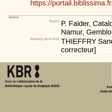
https://portail.bibliss
Source
Source
P. Faider, Cata
Namur, Gemblou
Auteur(s) de la fiche
THIEFFRY Sandr
correcteur]
Avec la collaboration de la
Bibliothèque royale de Belgique (KBR)
Ave
Fédérati