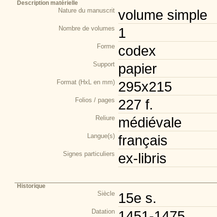
Description matérielle
Nature du manuscrit
volume simple
Nombre de volumes
1
Forme
codex
Support
papier
Format (HxL en mm)
295x215
Folios / pages
227 f.
Reliure
médiévale
Langue(s)
français
Signes particuliers
ex-libris
Historique
Siècle
15e s.
Datation
1451-1475