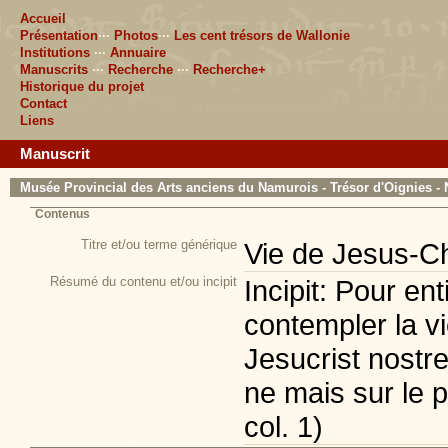
Accueil
Présentation
···
Photos
···
Les cent trésors de Wallonie
Institutions
···
Annuaire
Manuscrits
···
Recherche
···
Recherche+
Historique du projet
Contact
Liens
Manuscrit
Musée Provincial des Arts anciens du Namurois - Trésor d'Oignies - 
Contenus
Titre et/ou terme générique
Vie de Jesus-Ch
Résumé du contenu et/ou incipit
Incipit: Pour e
contempler la vi
Jesucrist nostr
ne mais sur le pi
col. 1)