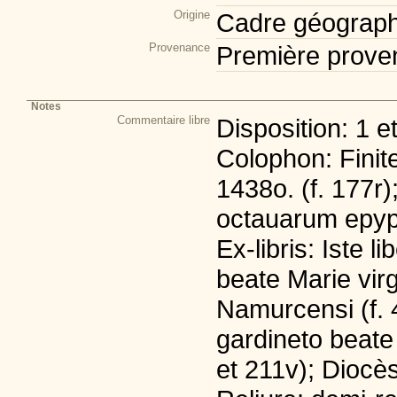
Origine
Cadre géograph
Provenance
Première prove
Notes
Commentaire libre
Disposition: 1 e
Colophon: Finite
1438o. (f. 177r);
octauarum epyph
Ex-libris: Iste 
beate Marie virg
Namurcensi (f. 4
gardineto beate 
et 211v); Diocès