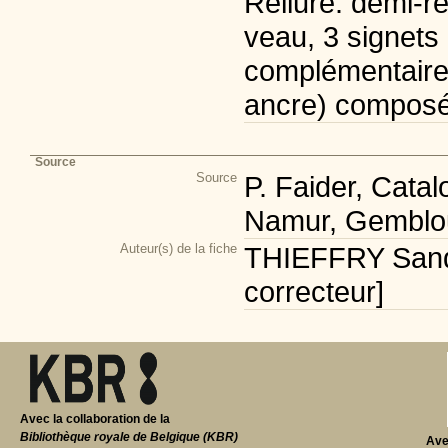
Reliure: demi-r
veau, 3 signets 
complémentaire: 
ancre) composé 
Source
Source
P. Faider, Cata
Namur, Gemblou
Auteur(s) de la fiche
THIEFFRY Sandr
correcteur]
Avec la collaboration de la
Bibliothèque royale de Belgique (KBR)
Ave