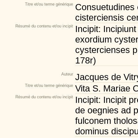
Titre et/ou terme générique
Consuetudines 
cisterciensis ce
Résumé du contenu et/ou incipit
Incipit: Incipiu
exordium cyster
cystercienses pr
178r)
Auteur
Jacques de Vitr
Titre et/ou terme générique
Vita S. Mariae 
Résumé du contenu et/ou incipit
Incipit: Incipit 
de oegnies ad 
fulconem tholo
dominus discipuli