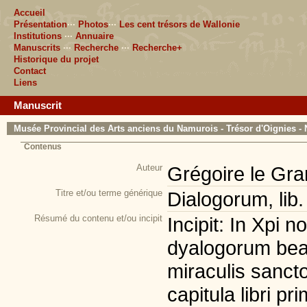
Accueil
Présentation
···
Photos
···
Les cent trésors de Wallonie
Institutions
···
Annuaire
Manuscrits
···
Recherche
···
Recherche+
Historique du projet
Contact
Liens
Manuscrit
Musée Provincial des Arts anciens du Namurois - Trésor d'Oignies - 
Contenus
Auteur
Grégoire le Gra
Titre et/ou terme générique
Dialogorum, lib. 
Résumé du contenu et/ou incipit
Incipit: In Xpi n
dyalogorum beat
miraculis sanct
capitula libri pr