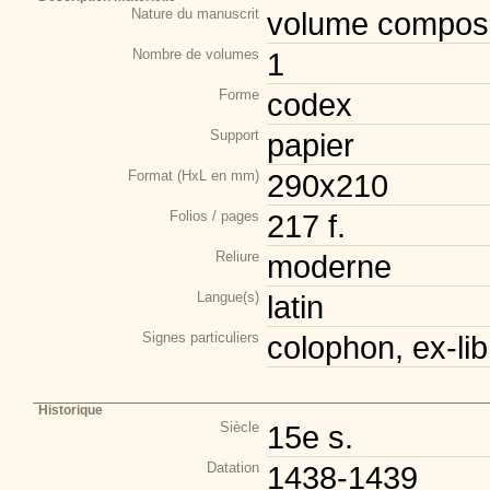
Nature du manuscrit
volume composi
Nombre de volumes
1
Forme
codex
Support
papier
Format (HxL en mm)
290x210
Folios / pages
217 f.
Reliure
moderne
Langue(s)
latin
Signes particuliers
colophon, ex-lib
Historique
Siècle
15e s.
Datation
1438-1439