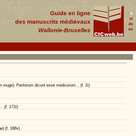
Guide en ligne
fr
nl
des manuscrits médiévaux
de
en
Wallonie-Bruxelles
n rouge). Peritorum dicunt esse medicorum... (f. 2r)
. (f. 172r)
e) (f. 188v)