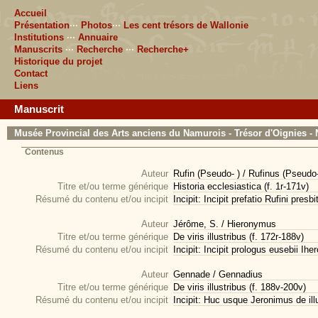
Accueil
Présentation
···
Photos
···
Les cent trésors de Wallonie
Institutions
···
Annuaire
Manuscrits
···
Recherche
···
Recherche+
Historique du projet
Contact
Liens
Manuscrit
Musée Provincial des Arts anciens du Namurois - Trésor d'Oignies - 
Contenus
Auteur
Rufin (Pseudo- ) / Rufinus (Pseudo-
Titre et/ou terme générique
Historia ecclesiastica (f. 1r-171v)
Résumé du contenu et/ou incipit
Incipit: Incipit prefatio Rufini pr
Auteur
Jérôme, S. / Hieronymus
Titre et/ou terme générique
De viris illustribus (f. 172r-188v)
Résumé du contenu et/ou incipit
Incipit: Incipit prologus eusebii Ihe
Auteur
Gennade / Gennadius
Titre et/ou terme générique
De viris illustribus (f. 188v-200v)
Résumé du contenu et/ou incipit
Incipit: Huc usque Jeronimus de illu