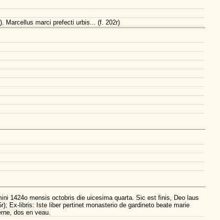
arcellus marci prefecti urbis... (f. 202r)
ini 1424o mensis octobris die uicesima quarta. Sic est finis, Deo laus
5r); Ex-libris: Iste liber pertinet monasterio de gardineto beate marie
derne, dos en veau.