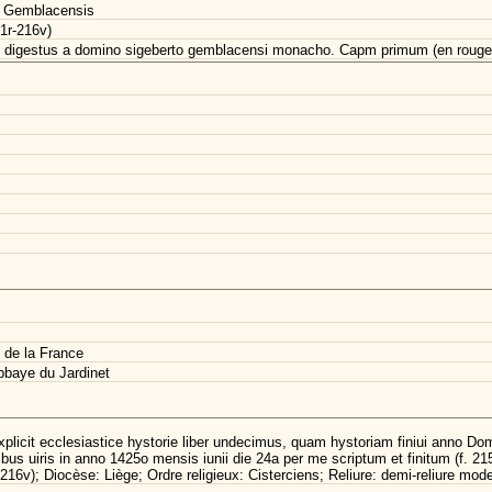
s Gemblacensis
01r-216v)
um digestus a domino sigeberto gemblacensi monacho. Capm primum (en rouge). M
 de la France
bbaye du Jardinet
plicit ecclesiastice hystorie liber undecimus, quam hystoriam finiui anno Dom
stribus uiris in anno 1425o mensis iunii die 24a per me scriptum et finitum (f. 21
, 216v); Diocèse: Liège; Ordre religieux: Cisterciens; Reliure: demi-reliure mo