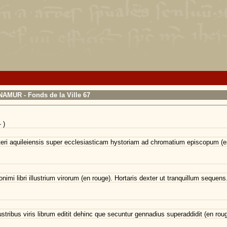
NAMUR - Fonds de la Ville 67
 )
esbiteri aquileiensis super ecclesiasticam hystoriam ad chromatium episcopum (e
ronimi libri illustrium virorum (en rouge). Hortaris dexter ut tranquillum sequens..
stribus viris librum editit dehinc que secuntur gennadius superaddidit (en roug