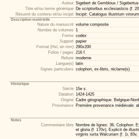
Auteur
Sigebert de Gembloux / Sigebertu
Titre et/ou terme générique
De scriptoribus ecclesiasticis (f. 2
Résumé du contenu et/ou incipit
Incipit: Catalogus illustrium viror
Description matérielle
Nature du manuscrit
volume composite
Nombre de volumes
1
Forme
codex
Support
papier
Format (HxL en mm)
290x200
Folios / pages
216 f.
Reliure
moderne
Langue(s)
latin
Signes particuliers
colophon, ex-libris, réclame(s)
Historique
Siècle
15e s.
Datation
1424-1425
Origine
Cadre géographique: Belgique-Nord
Provenance
Première provenance médiévale: a
Notes
Commentaire libre
Nombre de lignes: 36; Colophon: Ex
et gloria (f. 170v); Explicit de illu
virginis iuxta Walcuriam (f. 1r, 83v