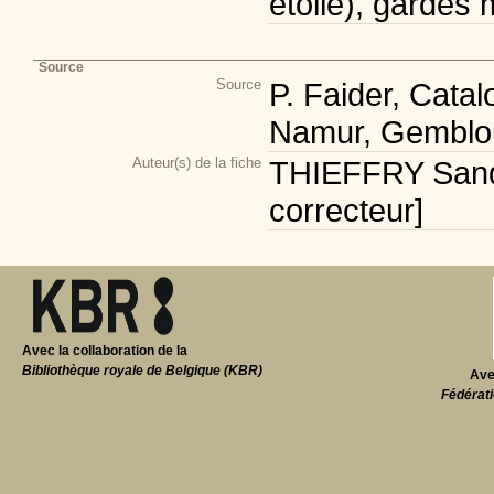
étoile), gardes
Source
Source
P. Faider, Cata
Namur, Gemblou
Auteur(s) de la fiche
THIEFFRY Sandr
correcteur]
Avec la collaboration de la
Bibliothèque royale de Belgique (KBR)
Ave
Fédérati