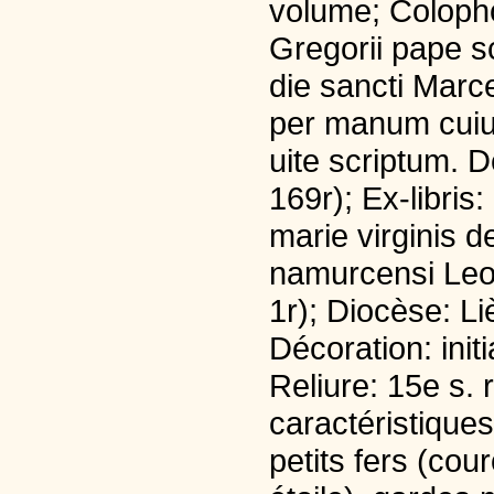
volume; Colopho
Gregorii pape s
die sancti Marc
per manum cuius
uite scriptum. D
169r); Ex-libris:
marie virginis d
namurcensi Leodi
1r); Diocèse: Li
Décoration: ini
Reliure: 15e s. 
caractéristiques
petits fers (cou