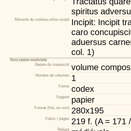
Tractatus quare
spiritus advers
Résumé du contenu et/ou incipit
Incipit: Incipit 
caro concupiscit
aduersus carnem.
col. 1)
Description matérielle
Nature du manuscrit
volume composi
Nombre de volumes
1
Forme
codex
Support
papier
Format (HxL en mm)
280x195
Folios / pages
219 f. (A = 171 
Reliure