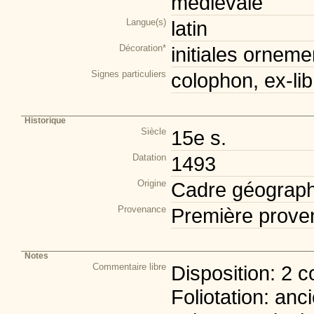
médiévale
Langue(s)
latin
Décoration*
initiales orneme
Signes particuliers
colophon, ex-lib
Historique
Siècle
15e s.
Datation
1493
Origine
Cadre géograph
Provenance
Première prove
Notes
Commentaire libre
Disposition: 2 c
Foliotation: anc