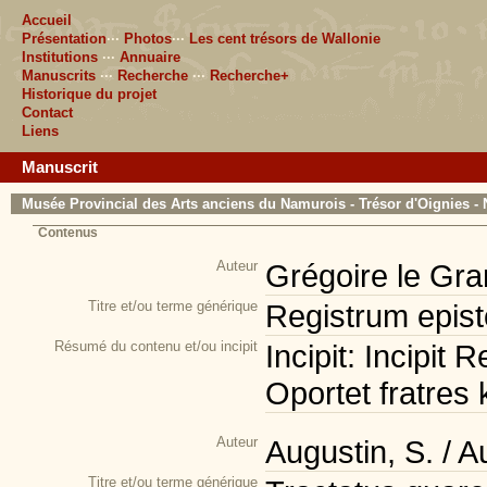
Accueil
Présentation
···
Photos
···
Les cent trésors de Wallonie
Institutions
···
Annuaire
Manuscrits
···
Recherche
···
Recherche+
Historique du projet
Contact
Liens
Manuscrit
Musée Provincial des Arts anciens du Namurois - Trésor d'Oignies - 
Contenus
Auteur
Grégoire le Gra
Titre et/ou terme générique
Registrum epist
Résumé du contenu et/ou incipit
Incipit: Incipit
Oportet fratres ka
Auteur
Augustin, S. / 
Titre et/ou terme générique