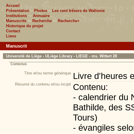
Accueil
Présentation
···
Photos
···
Les cent trésors de Wallonie
Institutions
···
Annuaire
Manuscrits
···
Recherche
···
Recherche+
Historique du projet
Contact
Liens
Manuscrit
Université de Liège - ULiège Library - LIEGE - ms. Wittert 28
Contenus
Titre et/ou terme générique
Livre d'heures e
Résumé du contenu et/ou incipit
Contenu:
- calendrier du 
Bathilde, des SS
Tours)
- évangiles selo