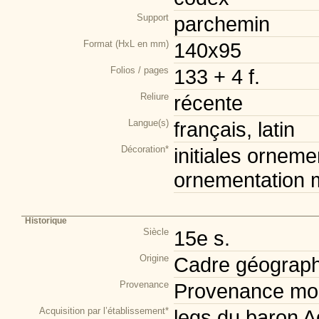
Support
parchemin
Format (HxL en mm)
140x95
Folios / pages
133 + 4 f.
Reliure
récente
Langue(s)
français, latin
Décoration*
initiales orneme
ornementation m
Historique
Siècle
15e s.
Origine
Cadre géograph
Provenance
Provenance mod
Acquisition par l’établissement*
legs du baron A