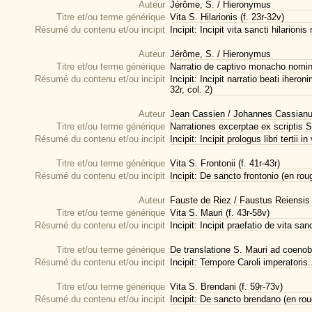
Auteur
Jérôme, S. / Hieronymus
Titre et/ou terme générique
Vita S. Hilarionis (f. 23r-32v)
Résumé du contenu et/ou incipit
Incipit: Incipit vita sancti hilarioni
Auteur
Jérôme, S. / Hieronymus
Titre et/ou terme générique
Narratio de captivo monacho nomin
Résumé du contenu et/ou incipit
Incipit: Incipit narratio beati iher
32r, col. 2)
Auteur
Jean Cassien / Johannes Cassianu
Titre et/ou terme générique
Narrationes excerptae ex scriptis Su
Résumé du contenu et/ou incipit
Incipit: Incipit prologus libri tertii
Titre et/ou terme générique
Vita S. Frontonii (f. 41r-43r)
Résumé du contenu et/ou incipit
Incipit: De sancto frontonio (en rouge
Auteur
Fauste de Riez / Faustus Reiensis
Titre et/ou terme générique
Vita S. Mauri (f. 43r-58v)
Résumé du contenu et/ou incipit
Incipit: Incipit praefatio de vita sa
Titre et/ou terme générique
De translatione S. Mauri ad coenob
Résumé du contenu et/ou incipit
Incipit: Tempore Caroli imperatoris...
Titre et/ou terme générique
Vita S. Brendani (f. 59r-73v)
Résumé du contenu et/ou incipit
Incipit: De sancto brendano (en roug