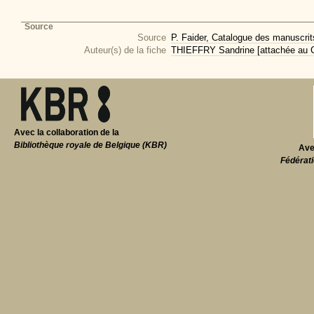
Source
Source
P. Faider, Catalogue des manuscri
Auteur(s) de la fiche
THIEFFRY Sandrine [attachée au CI
Avec la collaboration de la
Bibliothèque royale de Belgique (KBR)
Ave
Fédérati