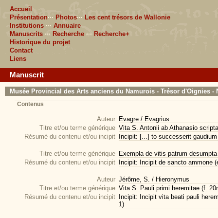
Accueil
Présentation
···
Photos
···
Les cent trésors de Wallonie
Institutions
···
Annuaire
Manuscrits
···
Recherche
···
Recherche+
Historique du projet
Contact
Liens
Manuscrit
Musée Provincial des Arts anciens du Namurois - Trésor d'Oignies - 
Contenus
Auteur
Evagre / Evagrius
Titre et/ou terme générique
Vita S. Antonii ab Athanasio scripta 
Résumé du contenu et/ou incipit
Incipit: [...] to successerit gaudium 
Titre et/ou terme générique
Exempla de vitis patrum desumpta (
Résumé du contenu et/ou incipit
Incipit: Incipit de sancto ammone (en
Auteur
Jérôme, S. / Hieronymus
Titre et/ou terme générique
Vita S. Pauli primi heremitae (f. 20r
Résumé du contenu et/ou incipit
Incipit: Incipit vita beati pauli her
1)