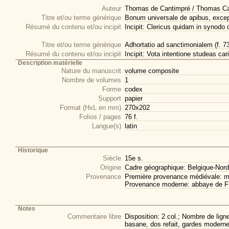
Auteur
Thomas de Cantimpré / Thomas Ca
Titre et/ou terme générique
Bonum universale de apibus, excep
Résumé du contenu et/ou incipit
Incipit: Clericus quidam in synodo cl
Titre et/ou terme générique
Adhortatio ad sanctimonialem (f. 7
Résumé du contenu et/ou incipit
Incipit: Vota intentione studeas cari
Description matérielle
Nature du manuscrit
volume composite
Nombre de volumes
1
Forme
codex
Support
papier
Format (HxL en mm)
270x202
Folios / pages
76 f.
Langue(s)
latin
Historique
Siècle
15e s.
Origine
Cadre géographique: Belgique-Nord
Provenance
Première provenance médiévale: 
Provenance moderne: abbaye de Fl
Notes
Commentaire libre
Disposition: 2 col.; Nombre de lign
basane, dos refait, gardes moderne