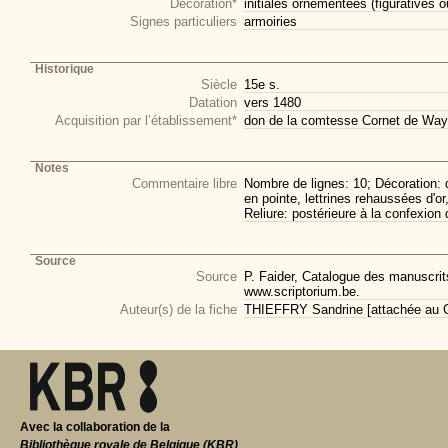
Décoration*
initiales ornementées (figuratives 
Signes particuliers
armoiries
Historique
Siècle
15e s.
Datation
vers 1480
Acquisition par l’établissement*
don de la comtesse Cornet de Way
Notes
Commentaire libre
Nombre de lignes: 10; Décoration: d
en pointe, lettrines rehaussées d'
Reliure: postérieure à la confexion
Source
Source
P. Faider, Catalogue des manuscri
www.scriptorium.be.
Auteur(s) de la fiche
THIEFFRY Sandrine [attachée au CI
Avec la collaboration de la
Bibliothèque royale de Belgique (KBR)