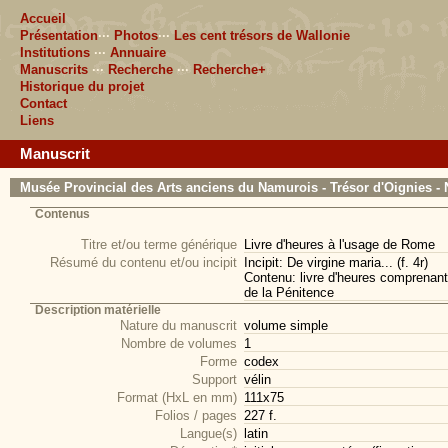
Accueil
Présentation
···
Photos
···
Les cent trésors de Wallonie
Institutions
···
Annuaire
Manuscrits
···
Recherche
···
Recherche+
Historique du projet
Contact
Liens
Manuscrit
Musée Provincial des Arts anciens du Namurois - Trésor d'Oignies -
Contenus
Titre et/ou terme générique
Livre d'heures à l'usage de Rome
Résumé du contenu et/ou incipit
Incipit: De virgine maria... (f. 4r)
Contenu: livre d'heures comprenant 
de la Pénitence
Description matérielle
Nature du manuscrit
volume simple
Nombre de volumes
1
Forme
codex
Support
vélin
Format (HxL en mm)
111x75
Folios / pages
227 f.
Langue(s)
latin