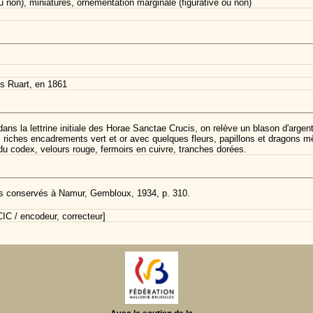
ou non), miniatures, ornementation marginale (figurative ou non)
s Ruart, en 1861
ans la lettrine initiale des Horae Sanctae Crucis, on relève un blason d'argen
or, riches encadrements vert et or avec quelques fleurs, papillons et dragons
 du codex, velours rouge, fermoirs en cuivre, tranches dorées.
ts conservés à Namur, Gembloux, 1934, p. 310.
C / encodeur, correcteur]