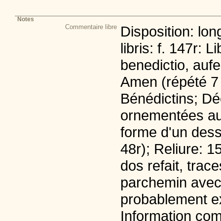
Notes
Commentaire libre
Disposition: lo
libris: f. 147r: 
benedictio, aufer
Amen (répété 7 f
Bénédictins; Déc
ornementées au 
forme d'un dessi
48r); Reliure: 15
dos refait, trac
parchemin avec t
probablement ex
Information co