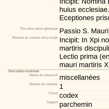
Incipit: Nomina
huius ecclesiae.
Eceptiones prisc
Titre et/ou terme générique
Passio S. Mauri
Résumé du contenu et/ou incipit
Incipit: In Xpi 
martiris discipu
Lectio prima (e
mauri martiris X
Description matérielle
Nature du manuscrit
miscellanées
Nombre de volumes
1
Forme
codex
Support
parchemin