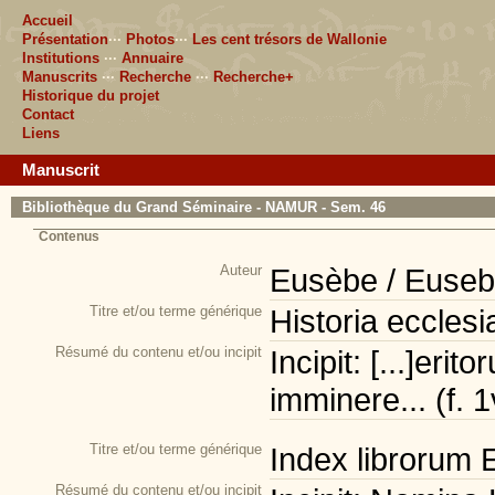
Accueil
Présentation
···
Photos
···
Les cent trésors de Wallonie
Institutions
···
Annuaire
Manuscrits
···
Recherche
···
Recherche+
Historique du projet
Contact
Liens
Manuscrit
Bibliothèque du Grand Séminaire - NAMUR - Sem. 46
Contenus
Auteur
Eusèbe / Euseb
Titre et/ou terme générique
Historia ecclesi
Résumé du contenu et/ou incipit
Incipit: [...]er
imminere... (f. 1
Titre et/ou terme générique
Index librorum E
Résumé du contenu et/ou incipit