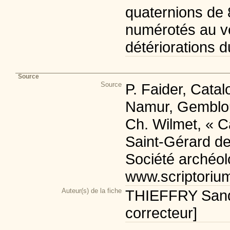
quaternions de 
numérotés au ver
détériorations d
Source
Source
P. Faider, Cata
Namur, Gemblou
Ch. Wilmet, « C
Saint-Gérard de
Société archéol
www.scriptoriu
Auteur(s) de la fiche
THIEFFRY Sandr
correcteur]