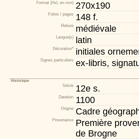
Format (HxL en mm)
270x190
Folios / pages
148 f.
Reliure
médiévale
Langue(s)
latin
Décoration*
initiales orneme
Signes particuliers
ex-libris, signat
Historique
Siècle
12e s.
Datation
1100
Origine
Cadre géograph
Provenance
Première prove
de Brogne