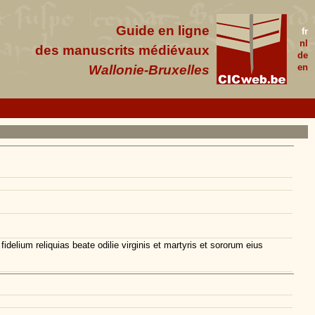
Guide en ligne
fr
nl
des manuscrits médiévaux
de
en
Wallonie-Bruxelles
lium reliquias beate odilie virginis et martyris et sororum eius