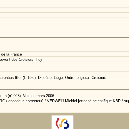
 de la France
uvent des Croisiers, Huy
entius Itter (f. 196r); Diocèse: Liège; Ordre religieux: Croisiers.
ustin (n° 028). Version mars 2006.
C / encodeur, correcteur] / VERWEIJ Michiel [attaché scientifique KBR / sup