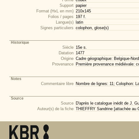
Support
papier
Format (HxL en mm)
210x145
Folios / pages
197 f.
Langue(s)
latin
Signes particuliers
colophon, glose(s)
Historique
Siècle
15e s.
Datation
1477
Origine
Cadre géographique: Belgique-Nord
Provenance
Première provenance médiévale: co
Notes
Commentaire libre
Nombre de lignes: 11; Colophon: Laur
Source
Source
D'après le catalogue inédit de J. G
Auteur(s) de la fiche
THIEFFRY Sandrine [attachée au CI