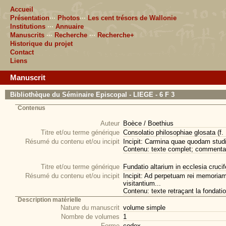
Accueil
Présentation
···
Photos
···
Les cent trésors de Wallonie
Institutions
···
Annuaire
Manuscrits
···
Recherche
···
Recherche+
Historique du projet
Contact
Liens
Manuscrit
Bibliothèque du Séminaire Episcopal - LIEGE - 6 F 3
Contenus
Auteur
Boèce / Boethius
Titre et/ou terme générique
Consolatio philosophiae glosata (f. 
Résumé du contenu et/ou incipit
Incipit: Carmina quae quodam studio
Contenu: texte complet; commentai
Titre et/ou terme générique
Fundatio altarium in ecclesia cruci
Résumé du contenu et/ou incipit
Incipit: Ad perpetuam rei memoriam
visitantium...
Contenu: texte retraçant la fondatio
Description matérielle
Nature du manuscrit
volume simple
Nombre de volumes
1
Forme
codex