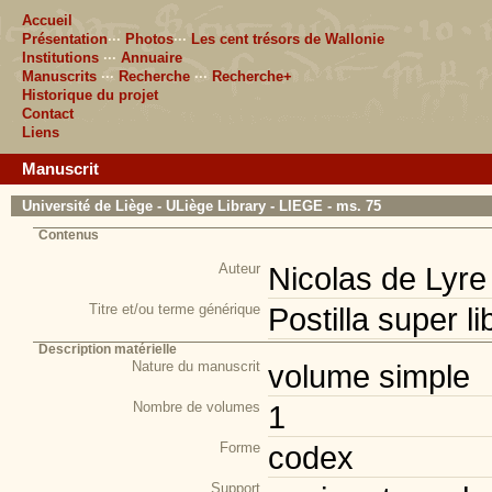
Accueil
Présentation
···
Photos
···
Les cent trésors de Wallonie
Institutions
···
Annuaire
Manuscrits
···
Recherche
···
Recherche+
Historique du projet
Contact
Liens
Manuscrit
Université de Liège - ULiège Library - LIEGE - ms. 75
Contenus
Auteur
Nicolas de Lyre
Titre et/ou terme générique
Postilla super 
Description matérielle
Nature du manuscrit
volume simple
Nombre de volumes
1
Forme
codex
Support