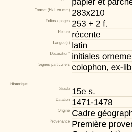
papier et parch
Format (HxL en mm)
283x210
Folios / pages
253 + 2 f.
Reliure
récente
Langue(s)
latin
Décoration*
initiales orneme
Signes particuliers
colophon, ex-lib
Historique
Siècle
15e s.
Datation
1471-1478
Origine
Cadre géograph
Provenance
Première prove