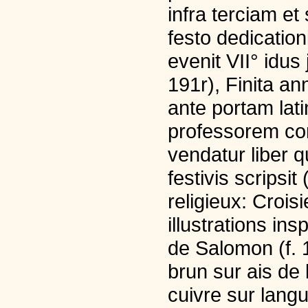
infra terciam e
festo dedicatio
evenit VII° idus
191r), Finita a
ante portam lat
professorem con
vendatur liber q
festivis scripsit
religieux: Crois
illustrations in
de Salomon (f. 
brun sur ais de 
cuivre sur langu