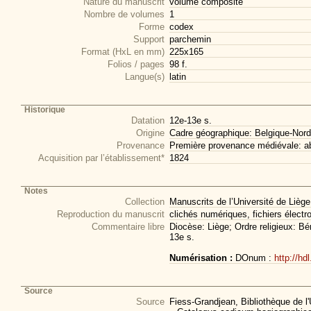
Nature du manuscrit
volume composite
Nombre de volumes
1
Forme
codex
Support
parchemin
Format (HxL en mm)
225x165
Folios / pages
98 f.
Langue(s)
latin
Historique
Datation
12e-13e s.
Origine
Cadre géographique: Belgique-Nord
Provenance
Première provenance médiévale: a
Acquisition par l’établissement*
1824
Notes
Collection
Manuscrits de l’Université de Liège
Reproduction du manuscrit
clichés numériques, fichiers électr
Commentaire libre
Diocèse: Liège; Ordre religieux: Bé
13e s.
Numérisation :
DOnum :
http://hd
Source
Source
Fiess-Grandjean, Bibliothèque de l