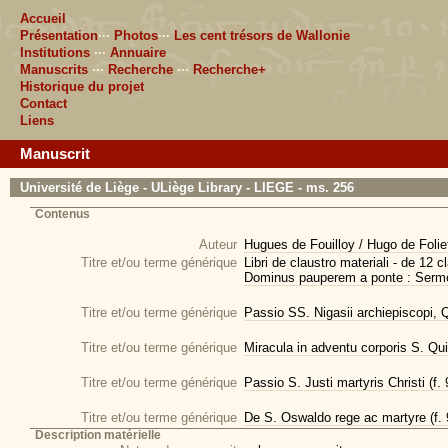
Accueil
Présentation
···
Photos
···
Les cent trésors de Wallonie
Institutions
···
Annuaire
Manuscrits
···
Recherche
···
Recherche+
Historique du projet
Contact
Liens
Manuscrit
Université de Liège - ULiège Library - LIEGE - ms. 256
Contenus
Auteur
Hugues de Fouilloy / Hugo de Folie
Titre et/ou terme générique
Libri de claustro materiali - de 12 
Dominus pauperem a ponte : Sermo 
Titre et/ou terme générique
Passio SS. Nigasii archiepiscopi, Qu
Titre et/ou terme générique
Miracula in adventu corporis S. Quir
Titre et/ou terme générique
Passio S. Justi martyris Christi (f.
Titre et/ou terme générique
De S. Oswaldo rege ac martyre (f. 
Description matérielle