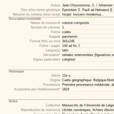
Auteur
Jean Chrysostome, S. / Johannes
Titre et/ou terme générique
Epistolam S. Pauli ad Hebraeos (f. 
Résumé du contenu et/ou incipit
Incipit: Invicem mordemus...
Description matérielle
Nature du manuscrit
volume composite
Nombre de volumes
1
Forme
codex
Support
parchemin
Format (HxL en mm)
341x245
Folios / pages
144 ad fin. f.
Langue(s)
latin
Décoration*
initiales ornementées (figuratives o
Signes particuliers
colophon
Historique
Siècle
12e s.
Origine
Cadre géographique: Belgique-Nord
Provenance
Première provenance médiévale: a
Acquisition par l’établissement*
1824
Notes
Collection
Manuscrits de l’Université de Liège
Reproduction du manuscrit
clichés numériques, fichiers électr