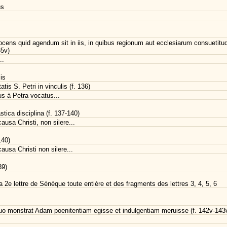
us
cens quid agendum sit in iis, in quibus regionum aut ecclesiarum consuetitudi
35v)
..
is
tatis S. Petri in vinculis (f. 136)
us à Petra vocatus...
stica disciplina (f. 137-140)
causa Christi, non silere...
140)
causa Christi non silere...
39)
a 2e lettre de Sénèque toute entière et des fragments des lettres 3, 4, 5, 6
 quo monstrat Adam poenitentiam egisse et indulgentiam meruisse (f. 142v-143