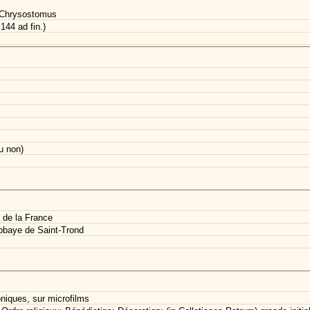
 Chrysostomus
144 ad fin.)
u non)
 de la France
bbaye de Saint-Trond
oniques, sur microfilms