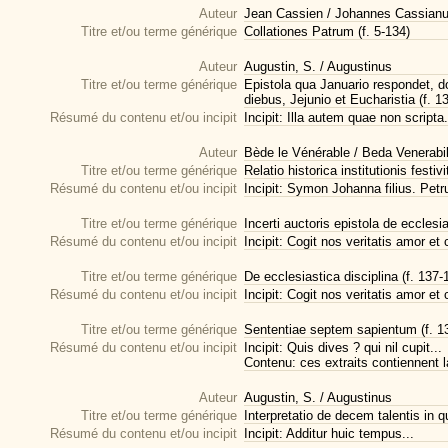
Auteur
Jean Cassien / Johannes Cassian
Titre et/ou terme générique
Collationes Patrum (f. 5-134)
Auteur
Augustin, S. / Augustinus
Titre et/ou terme générique
Epistola qua Januario respondet, do
diebus, Jejunio et Eucharistia (f. 1
Résumé du contenu et/ou incipit
Incipit: Illa autem quae non scripta.
Auteur
Bède le Vénérable / Beda Venerabil
Titre et/ou terme générique
Relatio historica institutionis festivi
Résumé du contenu et/ou incipit
Incipit: Symon Johanna filius. Petr
Titre et/ou terme générique
Incerti auctoris epistola de ecclesia
Résumé du contenu et/ou incipit
Incipit: Cogit nos veritatis amor et 
Titre et/ou terme générique
De ecclesiastica disciplina (f. 137-
Résumé du contenu et/ou incipit
Incipit: Cogit nos veritatis amor et 
Titre et/ou terme générique
Sententiae septem sapientum (f. 1
Résumé du contenu et/ou incipit
Incipit: Quis dives ? qui nil cupit...
Contenu: ces extraits contiennent l
Auteur
Augustin, S. / Augustinus
Titre et/ou terme générique
Interpretatio de decem talentis in
Résumé du contenu et/ou incipit
Incipit: Additur huic tempus...