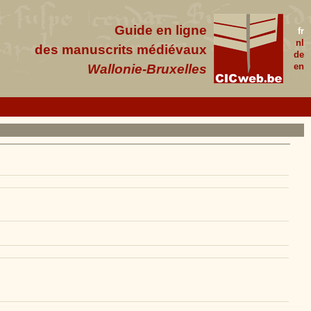
Guide en ligne
fr
nl
des manuscrits médiévaux
de
en
Wallonie-Bruxelles