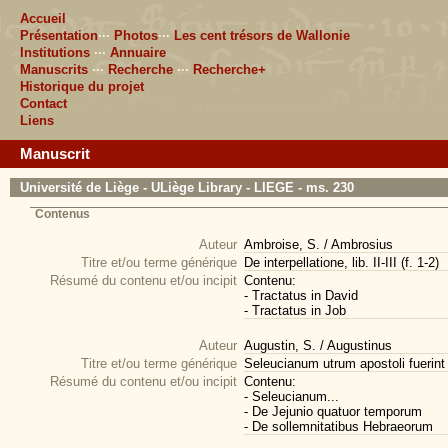
Accueil
Présentation
···
Photos
···
Les cent trésors de Wallonie
Institutions
···
Annuaire
Manuscrits
···
Recherche
···
Recherche+
Historique du projet
Contact
Liens
Manuscrit
Université de Liège - ULiège Library - LIEGE - ms. 230
Contenus
Auteur
Ambroise, S. / Ambrosius
Titre et/ou terme générique
De interpellatione, lib. II-III (f. 1-2)
Résumé du contenu et/ou incipit
Contenu:
- Tractatus in David
- Tractatus in Job
Auteur
Augustin, S. / Augustinus
Titre et/ou terme générique
Seleucianum utrum apostoli fuerint b
Résumé du contenu et/ou incipit
Contenu:
- Seleucianum...
- De Jejunio quatuor temporum
- De sollemnitatibus Hebraeorum