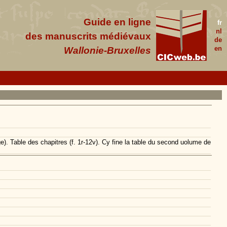
Guide en ligne
fr
nl
des manuscrits médiévaux
de
en
Wallonie-Bruxelles
uge). Table des chapitres (f. 1r-12v). Cy fine la table du second uolume de