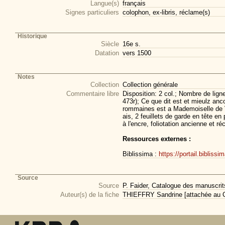
Langue(s)
français
Signes particuliers
colophon, ex-libris, réclame(s)
Historique
Siècle
16e s.
Datation
vers 1500
Notes
Collection
Collection générale
Commentaire libre
Disposition: 2 col.; Nombre de lign
473r); Ce que dit est et mieulz anco
rommaines est a Mademoiselle de Va
ais, 2 feuillets de garde en tête en
à l'encre, foliotation ancienne et r
Ressources externes :
Biblissima :
https://portail.bibli
Source
Source
P. Faider, Catalogue des manuscrits
Auteur(s) de la fiche
THIEFFRY Sandrine [attachée au CI