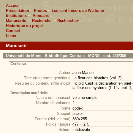
Accueil
Présentation
···
Photos
···
Les cent trésors de Wallonie
Institutions
···
Annuaire
Manuscrits
···
Recherche
···
Recherche+
Historique du projet
Contact
Liens
Manuscrit
Université de Mons - Bibliothèque Centrale - MONS - cod. 238/358
Contenus
Auteur
Jean Mansel
Titre et/ou terme générique
La fleur des histoires (vol. 2)
Résumé du contenu et/ou incipit
Incipit: Cest la declaration en brie
la fleur des hystores (f. 12v, col. 1,
Description matérielle
Nature du manuscrit
volume simple
Nombre de volumes
2
Forme
codex
Support
papier
Format (HxL en mm)
380x285
Folios / pages
477 + 2 f.
Reliure
médiévale