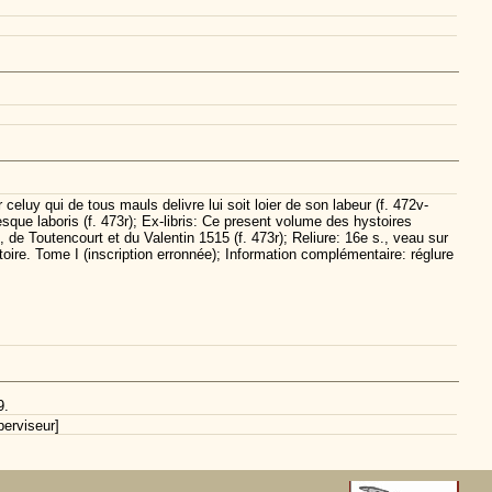
luy qui de tous mauls delivre lui soit loier de son labeur (f. 472v-
cesque laboris (f. 473r); Ex-libris: Ce present volume des hystoires
e Toutencourt et du Valentin 1515 (f. 473r); Reliure: 16e s., veau sur
toire. Tome I (inscription erronnée); Information complémentaire: réglure
9.
erviseur]