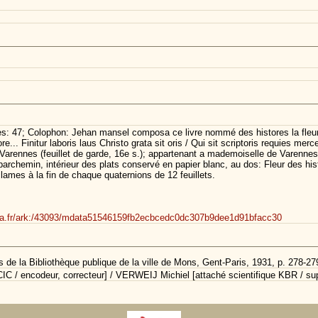
es: 47; Colophon: Jehan mansel composa ce livre nommé des histores la fleur ce
re... Finitur laboris laus Christo grata sit oris / Qui sit scriptoris requies mer
rennes (feuillet de garde, 16e s.); appartenant a mademoiselle de Varennes, d
 parchemin, intérieur des plats conservé en papier blanc, au dos: Fleur des his
éclames à la fin de chaque quaternions de 12 feuillets.
ssima.fr/ark:/43093/mdata51546159fb2ecbcedc0dc307b9dee1d91bfacc30
 de la Bibliothèque publique de la ville de Mons, Gent-Paris, 1931, p. 278-27
C / encodeur, correcteur] / VERWEIJ Michiel [attaché scientifique KBR / sup