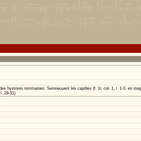
f des hystores rommaines. Sensieuuent les capitles (f. 1r, col. 1, l. 1-3, en ro
 l. 29-31)