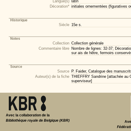
Langue(s)
latin
Décoration*
initiales ornementées (figuratives o
Historique
Siècle
15e s.
Notes
Collection
Collection générale
Commentaire libre
Nombre de lignes: 32-37; Décoration
sur ais de hêtre, fermoirs conservé
Source
Source
P. Faider, Catalogue des manuscrits
Auteur(s) de la fiche
THIEFFRY Sandrine [attachée au CI
superviseur]
Avec la collaboration de la
Bibliothèque royale de Belgique (KBR)
Ave
Fédérati