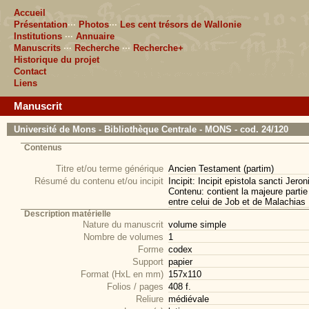
Accueil
Présentation
···
Photos
···
Les cent trésors de Wallonie
Institutions
···
Annuaire
Manuscrits
···
Recherche
···
Recherche+
Historique du projet
Contact
Liens
Manuscrit
Université de Mons - Bibliothèque Centrale - MONS - cod. 24/120
Contenus
Titre et/ou terme générique
Ancien Testament (partim)
Résumé du contenu et/ou incipit
Incipit: Incipit epistola sancti Jero
Contenu: contient la majeure partie
entre celui de Job et de Malachias
Description matérielle
Nature du manuscrit
volume simple
Nombre de volumes
1
Forme
codex
Support
papier
Format (HxL en mm)
157x110
Folios / pages
408 f.
Reliure
médiévale