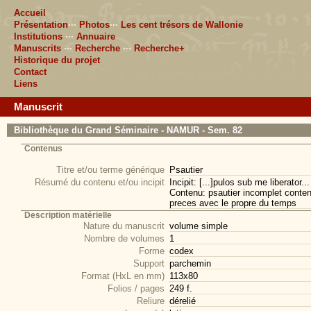
Accueil
Présentation
···
Photos
···
Les cent trésors de Wallonie
Institutions
···
Annuaire
Manuscrits
···
Recherche
···
Recherche+
Historique du projet
Contact
Liens
Manuscrit
Bibliothèque du Grand Séminaire - NAMUR - Sem. 82
Contenus
Titre et/ou terme générique
Psautier
Résumé du contenu et/ou incipit
Incipit: [...]pulos sub me liberator... 
Contenu: psautier incomplet conten
preces avec le propre du temps
Description matérielle
Nature du manuscrit
volume simple
Nombre de volumes
1
Forme
codex
Support
parchemin
Format (HxL en mm)
113x80
Folios / pages
249 f.
Reliure
dérelié