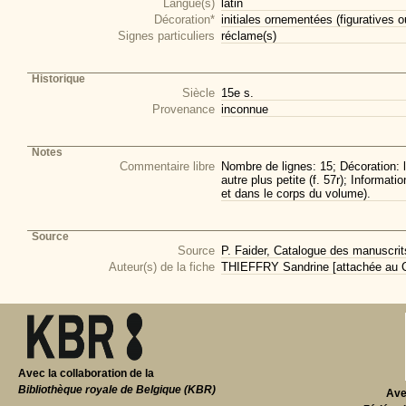
Langue(s)
latin
Décoration*
initiales ornementées (figuratives o
Signes particuliers
réclame(s)
Historique
Siècle
15e s.
Provenance
inconnue
Notes
Commentaire libre
Nombre de lignes: 15; Décoration: l
autre plus petite (f. 57r); Informat
et dans le corps du volume).
Source
Source
P. Faider, Catalogue des manuscri
Auteur(s) de la fiche
THIEFFRY Sandrine [attachée au CI
Avec la collaboration de la
Bibliothèque royale de Belgique (KBR)
Ave