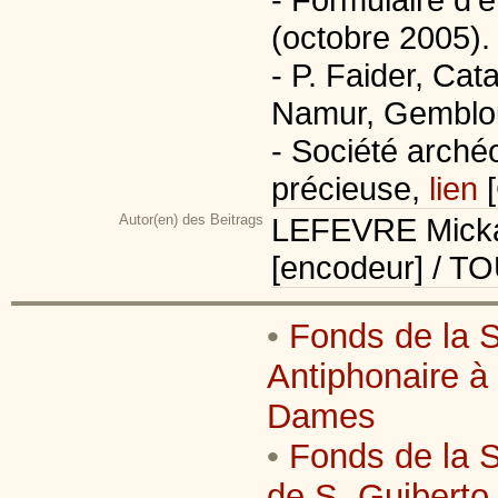
(octobre 2005).
- P. Faider, Ca
Namur, Gemblou
- Société arché
précieuse,
lien
[
Autor(en) des Beitrags
LEFEVRE Micka
[encodeur] / T
•
Fonds de la S
Antiphonaire à
Dames
•
Fonds de la S
de S. Guiberto