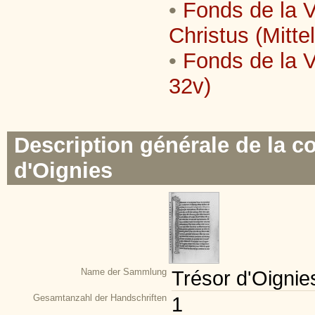
•
Fonds de la V
Christus (Mittel
•
Fonds de la Vi
32v)
Description générale de la co
d'Oignies
Name der Sammlung
Trésor d'Oignie
Gesamtanzahl der Handschriften
1