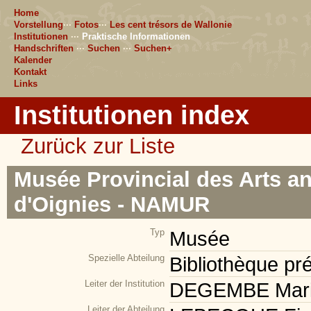
Home
Vorstellung
···
Fotos
···
Les cent trésors de Wallonie
Institutionen
···
Praktische Informationen
Handschriften
···
Suchen
···
Suchen+
Kalender
Kontakt
Links
Institutionen index
Zurück zur Liste
Musée Provincial des Arts a
d'Oignies - NAMUR
Typ
Musée
Spezielle Abteilung
Bibliothèque pr
Leiter der Institution
DEGEMBE Marie-F
Leiter der Abteilung