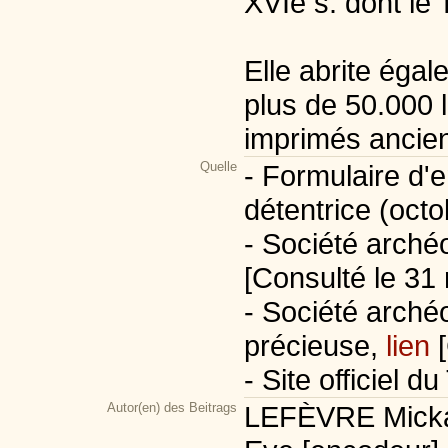
XVIe s. dont le 
Elle abrite éga
plus de 50.000 l
imprimés ancien
Quelle
- Formulaire d'e
détentrice (oct
- Société arché
[Consulté le 31
- Société arché
précieuse,
lien
[
- Site officiel d
Autor(en) des Beitrags
LEFÈVRE Mickaë