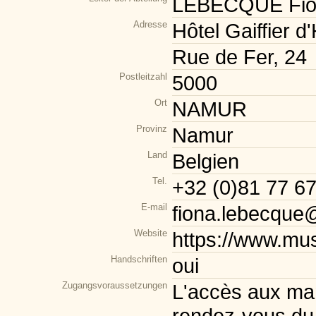
LEBECQUE Fio
Adresse
Hôtel Gaiffier d
Rue de Fer, 24
Postleitzahl
5000
Ort
NAMUR
Provinz
Namur
Land
Belgien
Tel.
+32 (0)81 77 67
E-mail
fiona.lebecque
Website
https://www.mu
Handschriften
oui
Zugangsvoraussetzungen
L'accès aux man
rendez-vous du 