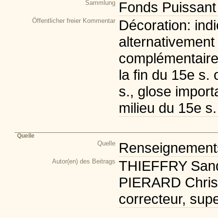
Sammlung
Fonds Puissant
Öffentlicher freier Kommentar
Décoration: ind
alternativement 
complémentaire:
la fin du 15e s.
s., glose import
milieu du 15e s.
Quelle
Quelle
Renseignements 
Autor(en) des Beitrags
THIEFFRY Sandr
PIERARD Christi
correcteur, supe