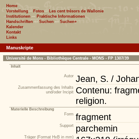
Home
Vorstellung
···
Fotos
···
Les cent trésors de Wallonie
Institutionen
···
Praktische Informationen
Handschriften
···
Suchen
···
Suchen+
Kalender
Kontakt
Links
Manuskripte
Université de Mons - Bibliothèque Centrale - MONS - FP 1307/39
Inhalt
Autor
Jean, S. / Joha
Zusammenfassung des Inhalts
Contenu: fragmen
und/oder Incipit
religion.
Materielle Beschreibung
Form
fragment
Support
parchemin
Träger (Format HxB in mm)