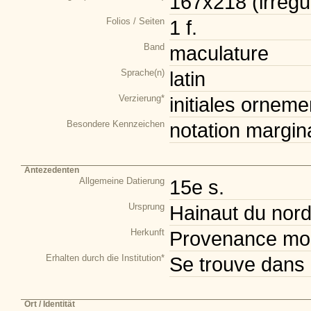
167x218 (irrégul
Folios / Seiten
1 f.
Band
maculature
Sprache(n)
latin
Verzierung*
initiales orneme
Besondere Kennzeichen
notation margin
Antezedenten
Allgemeine Datierung
15e s.
Ursprung
Hainaut du nor
Herkunft
Provenance mod
Erhalten durch die Institution*
Se trouve dans 
Ort / Identität