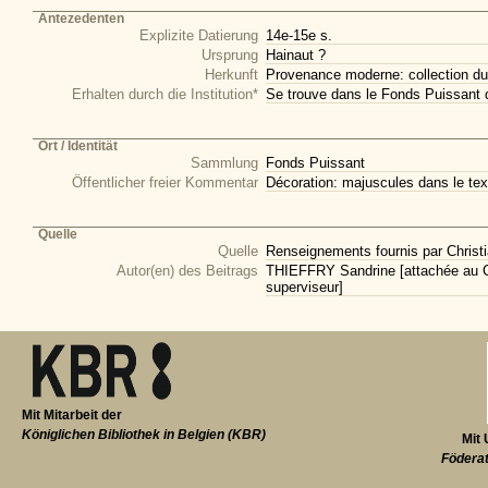
Antezedenten
Explizite Datierung
14e-15e s.
Ursprung
Hainaut ?
Herkunft
Provenance moderne: collection du
Erhalten durch die Institution*
Se trouve dans le Fonds Puissant 
Ort / Identität
Sammlung
Fonds Puissant
Öffentlicher freier Kommentar
Décoration: majuscules dans le tex
Quelle
Quelle
Renseignements fournis par Christi
Autor(en) des Beitrags
THIEFFRY Sandrine [attachée au CI
superviseur]
Mit Mitarbeit der
Königlichen Bibliothek in Belgien (KBR)
Mit 
Föderat