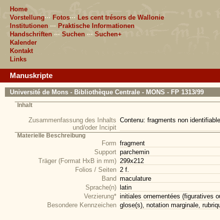
Home
Vorstellung
···
Fotos
···
Les cent trésors de Wallonie
Institutionen
···
Praktische Informationen
Handschriften
···
Suchen
···
Suchen+
Kalender
Kontakt
Links
Manuskripte
Université de Mons - Bibliothèque Centrale - MONS - FP 1313/99
Inhalt
Zusammenfassung des Inhalts
Contenu: fragments non identifiables
und/oder Incipit
Materielle Beschreibung
Form
fragment
Support
parchemin
Träger (Format HxB in mm)
299x212
Folios / Seiten
2 f.
Band
maculature
Sprache(n)
latin
Verzierung*
initiales ornementées (figuratives o
Besondere Kennzeichen
glose(s), notation marginale, rubriq